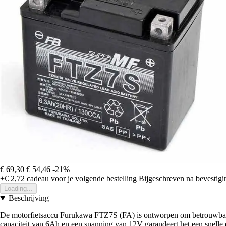
€ 69,30
€ 54,46
-21%
+€ 2,72
cadeau voor je volgende bestelling
Bijgeschreven na bevestigin
Loading...
Beschrijving
De motorfietsaccu Furukawa FTZ7S (FA) is ontworpen om betrouwbare en
capaciteit van 6Ah en een spanning van 12V garandeert het een snelle e