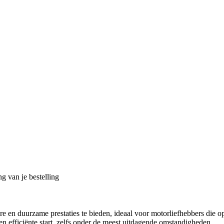
g van je bestelling
 duurzame prestaties te bieden, ideaal voor motorliefhebbers die op 
n efficiënte start, zelfs onder de meest uitdagende omstandigheden.