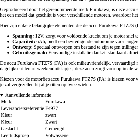
Geproduceerd door het gerenommeerde merk Furukawa, is deze accu ee
het een model dat geschikt is voor verschillende motoren, waardoor het 
Hier zijn enkele belangrijke elementen die de accu Furukawa FTZ7S (F
Spanning:
12V, zorgt voor voldoende kracht om je motor snel te 
Capaciteit:
6Ah, biedt een bevredigende autonomie voor langere 
Ontwerp:
Speciaal ontworpen om bestand te zijn tegen trilling
Gebruiksgemak:
Eenvoudige installatie dankzij standaard afme
De accu Furukawa FTZ7S (FA) is ook milieuvriendelijk, vervaardigd met
dagelijkse ritten of weekenduitstapjes, deze accu zorgt voor optimale wer
Kiezen voor de motorfietsaccu Furukawa FTZ7S (FA) is kiezen voor veili
je zal vergezellen bij al je ritten op twee wielen.
Aanvullende informatie
Merk
Furukawa
Leveranciersreferentie
F4977
Kleur
zwart
Kleur
Zwart
Geslacht
Gemengd
Leeftijdsgroep
Volwassene