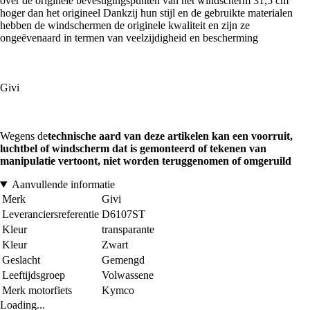
over de originele bevestigingspunten van het windscherm 31,5 cm
hoger dan het origineel Dankzij hun stijl en de gebruikte materialen
hebben de windschermen de originele kwaliteit en zijn ze
ongeëvenaard in termen van veelzijdigheid en bescherming
Givi
Wegens de
technische aard van deze artikelen kan een voorruit,
luchtbel of windscherm dat is gemonteerd of tekenen van
manipulatie vertoont, niet worden teruggenomen of omgeruild
Aanvullende informatie
Merk
Givi
Leveranciersreferentie
D6107ST
Kleur
transparante
Kleur
Zwart
Geslacht
Gemengd
Leeftijdsgroep
Volwassene
Merk motorfiets
Kymco
Loading...