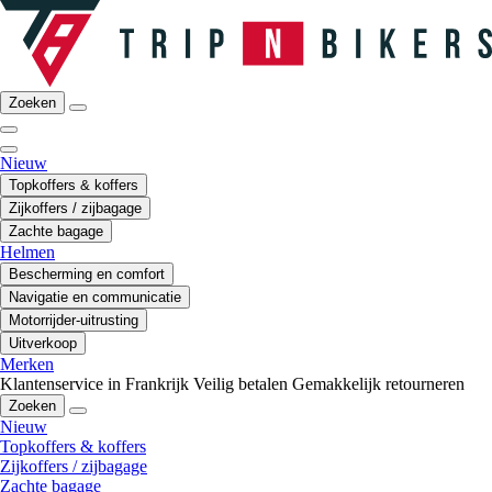
Zoeken
Nieuw
Topkoffers & koffers
Zijkoffers / zijbagage
Zachte bagage
Helmen
Bescherming en comfort
Navigatie en communicatie
Motorrijder-uitrusting
Uitverkoop
Merken
Klantenservice in Frankrijk
Veilig betalen
Gemakkelijk retourneren
Zoeken
Nieuw
Topkoffers & koffers
Zijkoffers / zijbagage
Zachte bagage