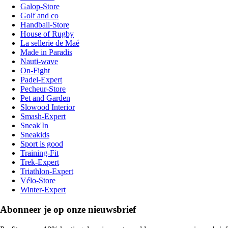
Galop-Store
Golf and co
Handball-Store
House of Rugby
La sellerie de Maé
Made in Paradis
Nauti-wave
On-Fight
Padel-Expert
Pecheur-Store
Pet and Garden
Slowood Interior
Smash-Expert
Sneak'In
Sneakids
Sport is good
Training-Fit
Trek-Expert
Triathlon-Expert
Vélo-Store
Winter-Expert
Abonneer je op onze nieuwsbrief