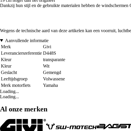
19 cm hoger dan het origineel
Dankzij hun stijl en de gebruikte materialen hebben de windschermen G
Wegens de technische aard van deze artikelen kan een voorruit, luchtb
Aanvullende informatie
Merk
Givi
Leveranciersreferentie
D448S
Kleur
transparante
Kleur
Wit
Geslacht
Gemengd
Leeftijdsgroep
Volwassene
Merk motorfiets
Yamaha
Loading...
Loading...
Al onze merken