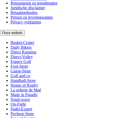
Retourneren en terugbetalen
Juridische disclaimer
Betaalmethoden
Prijzen en leveringsopties
Privacy verklaring
Onze winkels
Basket-Center
Daily Bikers
Direct Running
Direct-Volley
Espace Golf
Foot-Store
Galop-Store
Golf and co
Handball-Store
House of Rugby
La sellerie de Maé
Made in Paradis
Nauti-wave
On-Fight
Padel-Expert
Pecheur-Store