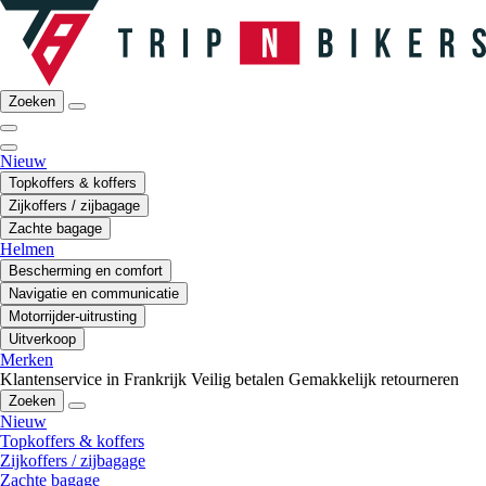
Zoeken
Nieuw
Topkoffers & koffers
Zijkoffers / zijbagage
Zachte bagage
Helmen
Bescherming en comfort
Navigatie en communicatie
Motorrijder-uitrusting
Uitverkoop
Merken
Klantenservice in Frankrijk
Veilig betalen
Gemakkelijk retourneren
Zoeken
Nieuw
Topkoffers & koffers
Zijkoffers / zijbagage
Zachte bagage