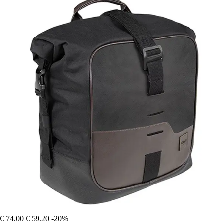
€ 74,00
€ 59,20
-20%