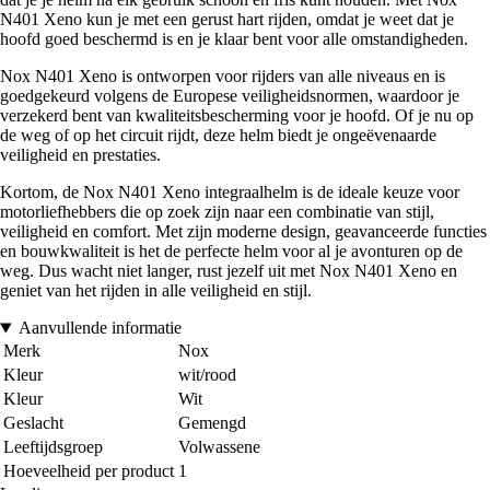
N401 Xeno kun je met een gerust hart rijden, omdat je weet dat je
hoofd goed beschermd is en je klaar bent voor alle omstandigheden.
Nox N401 Xeno is ontworpen voor rijders van alle niveaus en is
goedgekeurd volgens de Europese veiligheidsnormen, waardoor je
verzekerd bent van kwaliteitsbescherming voor je hoofd. Of je nu op
de weg of op het circuit rijdt, deze helm biedt je ongeëvenaarde
veiligheid en prestaties.
Kortom, de Nox N401 Xeno integraalhelm is de ideale keuze voor
motorliefhebbers die op zoek zijn naar een combinatie van stijl,
veiligheid en comfort. Met zijn moderne design, geavanceerde functies
en bouwkwaliteit is het de perfecte helm voor al je avonturen op de
weg. Dus wacht niet langer, rust jezelf uit met Nox N401 Xeno en
geniet van het rijden in alle veiligheid en stijl.
Aanvullende informatie
Merk
Nox
Kleur
wit/rood
Kleur
Wit
Geslacht
Gemengd
Leeftijdsgroep
Volwassene
Hoeveelheid per product
1