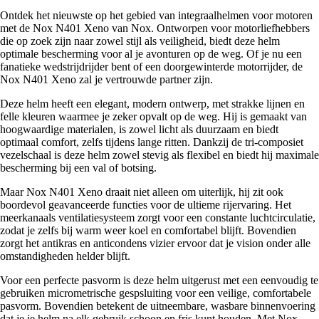
Ontdek het nieuwste op het gebied van integraalhelmen voor motoren
met de Nox N401 Xeno van Nox. Ontworpen voor motorliefhebbers
die op zoek zijn naar zowel stijl als veiligheid, biedt deze helm
optimale bescherming voor al je avonturen op de weg. Of je nu een
fanatieke wedstrijdrijder bent of een doorgewinterde motorrijder, de
Nox N401 Xeno zal je vertrouwde partner zijn.
Deze helm heeft een elegant, modern ontwerp, met strakke lijnen en
felle kleuren waarmee je zeker opvalt op de weg. Hij is gemaakt van
hoogwaardige materialen, is zowel licht als duurzaam en biedt
optimaal comfort, zelfs tijdens lange ritten. Dankzij de tri-composiet
vezelschaal is deze helm zowel stevig als flexibel en biedt hij maximale
bescherming bij een val of botsing.
Maar Nox N401 Xeno draait niet alleen om uiterlijk, hij zit ook
boordevol geavanceerde functies voor de ultieme rijervaring. Het
meerkanaals ventilatiesysteem zorgt voor een constante luchtcirculatie,
zodat je zelfs bij warm weer koel en comfortabel blijft. Bovendien
zorgt het antikras en anticondens vizier ervoor dat je vision onder alle
omstandigheden helder blijft.
Voor een perfecte pasvorm is deze helm uitgerust met een eenvoudig te
gebruiken micrometrische gespsluiting voor een veilige, comfortabele
pasvorm. Bovendien betekent de uitneembare, wasbare binnenvoering
dat je je helm na elk gebruik schoon en fris kunt houden. Met Nox