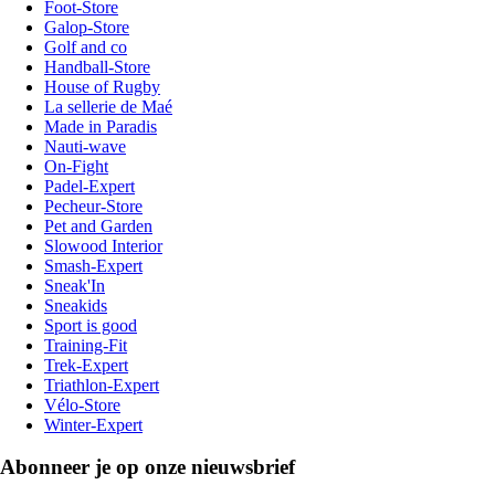
Foot-Store
Galop-Store
Golf and co
Handball-Store
House of Rugby
La sellerie de Maé
Made in Paradis
Nauti-wave
On-Fight
Padel-Expert
Pecheur-Store
Pet and Garden
Slowood Interior
Smash-Expert
Sneak'In
Sneakids
Sport is good
Training-Fit
Trek-Expert
Triathlon-Expert
Vélo-Store
Winter-Expert
Abonneer je op onze nieuwsbrief