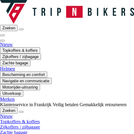
Zoeken
Nieuw
Topkoffers & koffers
Zijkoffers / zijbagage
Zachte bagage
Helmen
Bescherming en comfort
Navigatie en communicatie
Motorrijder-uitrusting
Uitverkoop
Merken
Klantenservice in Frankrijk
Veilig betalen
Gemakkelijk retourneren
Zoeken
Nieuw
Topkoffers & koffers
Zijkoffers / zijbagage
Zachte bagage