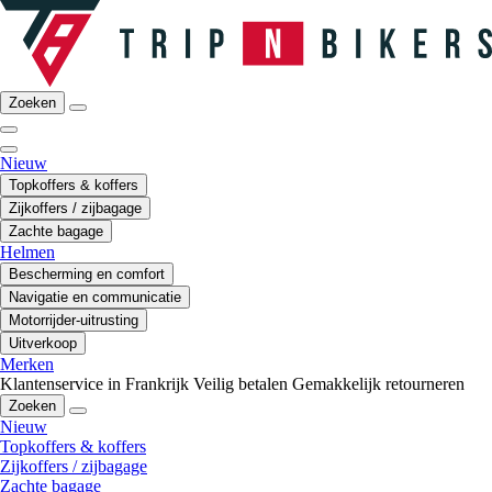
Zoeken
Nieuw
Topkoffers & koffers
Zijkoffers / zijbagage
Zachte bagage
Helmen
Bescherming en comfort
Navigatie en communicatie
Motorrijder-uitrusting
Uitverkoop
Merken
Klantenservice in Frankrijk
Veilig betalen
Gemakkelijk retourneren
Zoeken
Nieuw
Topkoffers & koffers
Zijkoffers / zijbagage
Zachte bagage