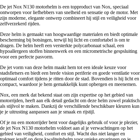
De jet Nox N130 motorhelm is een topproduct van Nox, speciaal
ontworpen voor liefhebbers van snelheid en sensatie op de motor. Met
zijn moderne, elegante ontwerp combineert hij stijl en veiligheid voor
zelfverzekerd rijden.
Deze helm is gemaakt van hoogwaardige materialen en biedt optimale
bescherming bij botsingen, terwijl hij licht en comfortabel is om te
dragen. De helm heeft een versterkte polycarbonaat schaal, een
hypoallergeen stoffen binnenwerk en een micrometrische gespsluiting
voor een perfecte pasvorm.
De jet vorm van deze helm maakt hem tot een ideale keuze voor
stadsfietsers en biedt een brede vision periferie en goede ventilatie voor
optimaal comfort tijdens je ritten door de stad. Bovendien is hij licht en
compact, waardoor je hem gemakkelijk kunt opbergen en meenemen.
Nox, een merk dat bekend staat om zijn expertise op het gebied van
motorrijden, heeft aan elk detail gedacht om deze helm zowel praktisch
als stijlvol te maken. Dankzij de verschillende beschikbare kleuren kun
je je uitrusting aanpassen aan je smaak en rijstijl.
Of je nu een motorrijder bent voor dagelijks gebruik of voor je plezier,
de jet Nox N130 motorhelm voldoet aan al je verwachtingen op het
gebied van veiligheid, comfort en stijl. Wacht dus niet langer en
trakteer jezelf op deze kwaliteitshelm voor unieke ervaringen op je