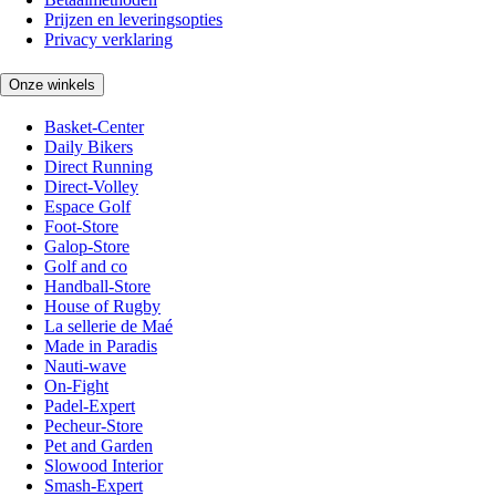
Prijzen en leveringsopties
Privacy verklaring
Onze winkels
Basket-Center
Daily Bikers
Direct Running
Direct-Volley
Espace Golf
Foot-Store
Galop-Store
Golf and co
Handball-Store
House of Rugby
La sellerie de Maé
Made in Paradis
Nauti-wave
On-Fight
Padel-Expert
Pecheur-Store
Pet and Garden
Slowood Interior
Smash-Expert