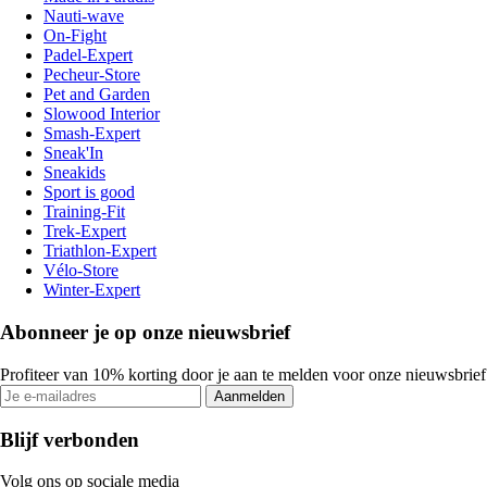
Nauti-wave
On-Fight
Padel-Expert
Pecheur-Store
Pet and Garden
Slowood Interior
Smash-Expert
Sneak'In
Sneakids
Sport is good
Training-Fit
Trek-Expert
Triathlon-Expert
Vélo-Store
Winter-Expert
Abonneer je op onze nieuwsbrief
Profiteer van 10% korting door je aan te melden voor onze nieuwsbrief
Aanmelden
Blijf verbonden
Volg ons op sociale media