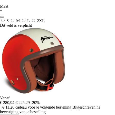
Maat
*
S
M
L
2XL
Dit veld is verplicht
Vanaf
€ 280,94
€ 225,29
-20%
+€ 11,26
cadeau voor je volgende bestelling
Bijgeschreven na
bevestiging van je bestelling