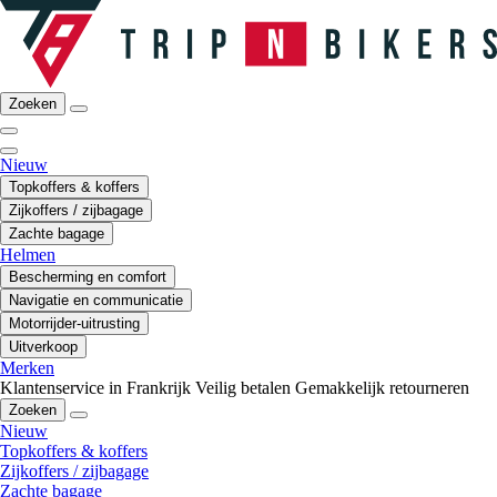
Zoeken
Nieuw
Topkoffers & koffers
Zijkoffers / zijbagage
Zachte bagage
Helmen
Bescherming en comfort
Navigatie en communicatie
Motorrijder-uitrusting
Uitverkoop
Merken
Klantenservice in Frankrijk
Veilig betalen
Gemakkelijk retourneren
Zoeken
Nieuw
Topkoffers & koffers
Zijkoffers / zijbagage
Zachte bagage