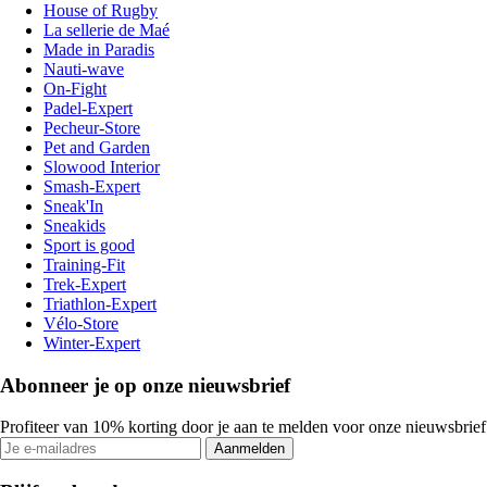
House of Rugby
La sellerie de Maé
Made in Paradis
Nauti-wave
On-Fight
Padel-Expert
Pecheur-Store
Pet and Garden
Slowood Interior
Smash-Expert
Sneak'In
Sneakids
Sport is good
Training-Fit
Trek-Expert
Triathlon-Expert
Vélo-Store
Winter-Expert
Abonneer je op onze nieuwsbrief
Profiteer van 10% korting door je aan te melden voor onze nieuwsbrief
Aanmelden