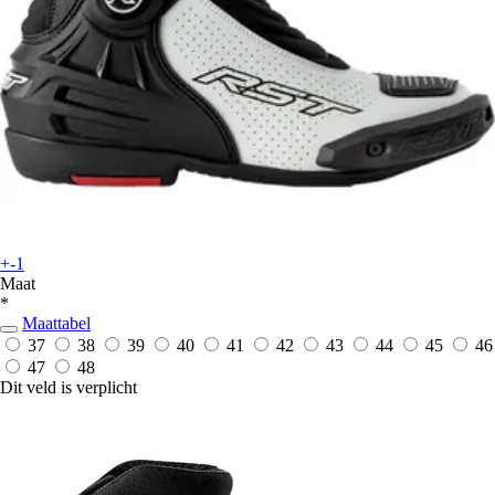
+-1
Maat
*
Maattabel
37
38
39
40
41
42
43
44
45
46
47
48
Dit veld is verplicht