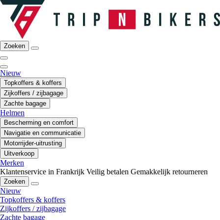
Zoeken
Nieuw
Topkoffers & koffers
Zijkoffers / zijbagage
Zachte bagage
Helmen
Bescherming en comfort
Navigatie en communicatie
Motorrijder-uitrusting
Uitverkoop
Merken
Klantenservice in Frankrijk
Veilig betalen
Gemakkelijk retourneren
Zoeken
Nieuw
Topkoffers & koffers
Zijkoffers / zijbagage
Zachte bagage