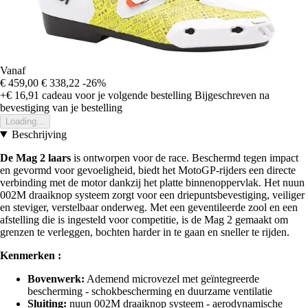
Vanaf
€ 459,00
€ 338,22
-26%
+€ 16,91
cadeau voor je volgende bestelling
Bijgeschreven na
bevestiging van je bestelling
Loading...
Beschrijving
De Mag 2 laars
is ontworpen voor de race. Beschermd tegen impact
en gevormd voor gevoeligheid, biedt het MotoGP-rijders een directe
verbinding met de motor dankzij het platte binnenoppervlak. Het nuun
002M draaiknop systeem zorgt voor een driepuntsbevestiging, veiliger
en steviger, verstelbaar onderweg. Met een geventileerde zool en een
afstelling die is ingesteld voor competitie, is de Mag 2 gemaakt om
grenzen te verleggen, bochten harder in te gaan en sneller te rijden.
Kenmerken :
Bovenwerk:
Ademend microvezel met geïntegreerde
bescherming - schokbescherming en duurzame ventilatie
Sluiting:
nuun 002M draaiknop systeem - aerodynamische