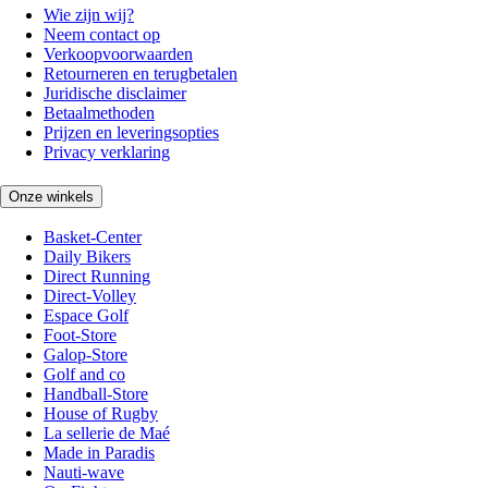
Wie zijn wij?
Neem contact op
Verkoopvoorwaarden
Retourneren en terugbetalen
Juridische disclaimer
Betaalmethoden
Prijzen en leveringsopties
Privacy verklaring
Onze winkels
Basket-Center
Daily Bikers
Direct Running
Direct-Volley
Espace Golf
Foot-Store
Galop-Store
Golf and co
Handball-Store
House of Rugby
La sellerie de Maé
Made in Paradis
Nauti-wave