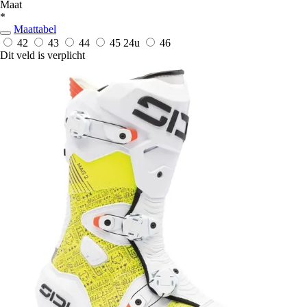
Maat
*
Maattabel
42
43
44
45
24u
46
Dit veld is verplicht