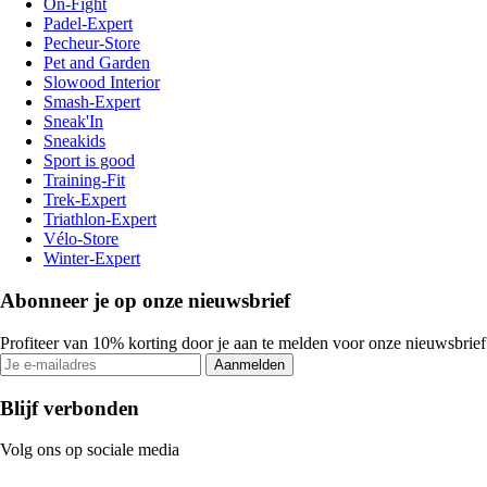
On-Fight
Padel-Expert
Pecheur-Store
Pet and Garden
Slowood Interior
Smash-Expert
Sneak'In
Sneakids
Sport is good
Training-Fit
Trek-Expert
Triathlon-Expert
Vélo-Store
Winter-Expert
Abonneer je op onze nieuwsbrief
Profiteer van 10% korting door je aan te melden voor onze nieuwsbrief
Aanmelden
Blijf verbonden
Volg ons op sociale media