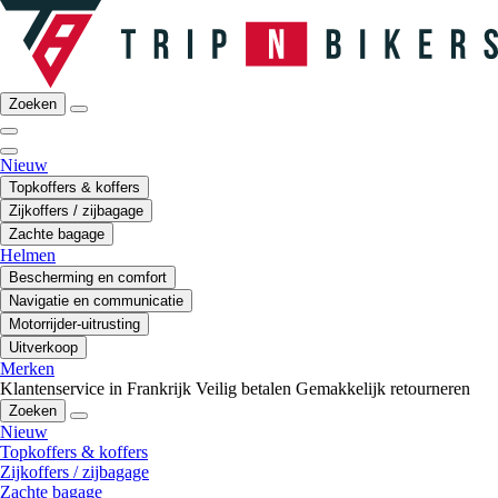
Zoeken
Nieuw
Topkoffers & koffers
Zijkoffers / zijbagage
Zachte bagage
Helmen
Bescherming en comfort
Navigatie en communicatie
Motorrijder-uitrusting
Uitverkoop
Merken
Klantenservice in Frankrijk
Veilig betalen
Gemakkelijk retourneren
Zoeken
Nieuw
Topkoffers & koffers
Zijkoffers / zijbagage
Zachte bagage