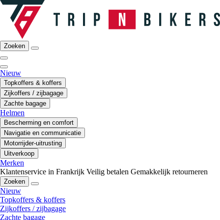
Zoeken
Nieuw
Topkoffers & koffers
Zijkoffers / zijbagage
Zachte bagage
Helmen
Bescherming en comfort
Navigatie en communicatie
Motorrijder-uitrusting
Uitverkoop
Merken
Klantenservice in Frankrijk
Veilig betalen
Gemakkelijk retourneren
Zoeken
Nieuw
Topkoffers & koffers
Zijkoffers / zijbagage
Zachte bagage