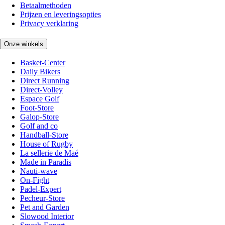
Betaalmethoden
Prijzen en leveringsopties
Privacy verklaring
Onze winkels
Basket-Center
Daily Bikers
Direct Running
Direct-Volley
Espace Golf
Foot-Store
Galop-Store
Golf and co
Handball-Store
House of Rugby
La sellerie de Maé
Made in Paradis
Nauti-wave
On-Fight
Padel-Expert
Pecheur-Store
Pet and Garden
Slowood Interior