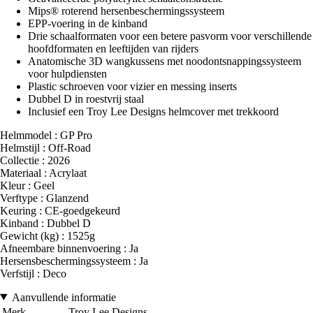
Mips® roterend hersenbeschermingssysteem
EPP-voering in de kinband
Drie schaalformaten voor een betere pasvorm voor verschillende
hoofdformaten en leeftijden van rijders
Anatomische 3D wangkussens met noodontsnappingssysteem
voor hulpdiensten
Plastic schroeven voor vizier en messing inserts
Dubbel D in roestvrij staal
Inclusief een Troy Lee Designs helmcover met trekkoord
Helmmodel : GP Pro
Helmstijl : Off-Road
Collectie : 2026
Materiaal : Acrylaat
Kleur : Geel
Verftype : Glanzend
Keuring : CE-goedgekeurd
Kinband : Dubbel D
Gewicht (kg) : 1525g
Afneembare binnenvoering : Ja
Hersensbeschermingssysteem : Ja
Verfstijl : Deco
Aanvullende informatie
Merk
Troy Lee Designs