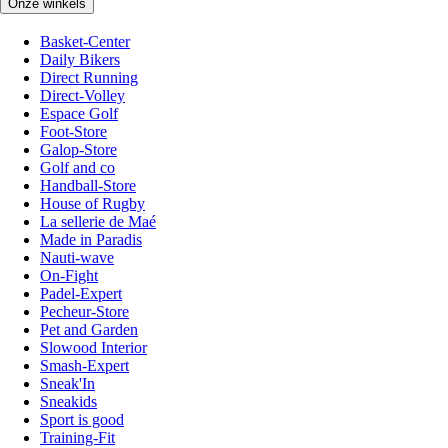
Onze winkels
Basket-Center
Daily Bikers
Direct Running
Direct-Volley
Espace Golf
Foot-Store
Galop-Store
Golf and co
Handball-Store
House of Rugby
La sellerie de Maé
Made in Paradis
Nauti-wave
On-Fight
Padel-Expert
Pecheur-Store
Pet and Garden
Slowood Interior
Smash-Expert
Sneak'In
Sneakids
Sport is good
Training-Fit