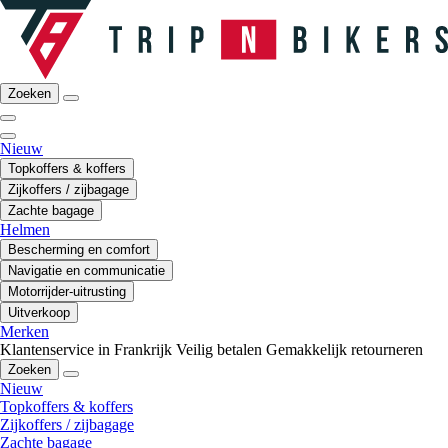
Zoeken
Nieuw
Topkoffers & koffers
Zijkoffers / zijbagage
Zachte bagage
Helmen
Bescherming en comfort
Navigatie en communicatie
Motorrijder-uitrusting
Uitverkoop
Merken
Klantenservice in Frankrijk
Veilig betalen
Gemakkelijk retourneren
Zoeken
Nieuw
Topkoffers & koffers
Zijkoffers / zijbagage
Zachte bagage