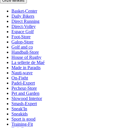
Onze winkels
Basket-Center
Daily Bikers
Direct Running
Direct-Volley
Espace Golf
Foot-Store
Galop-Store
Golf and co
Handball-Store
House of Rugby
La sellerie de Maé
Made in Paradis
Nauti-wave
On-Fight
Padel-Expert
Pecheur-Store
Pet and Garden
Slowood Interior
Smash-Expert
Sneak'In
Sneakids
Sport is good
Training-Fit