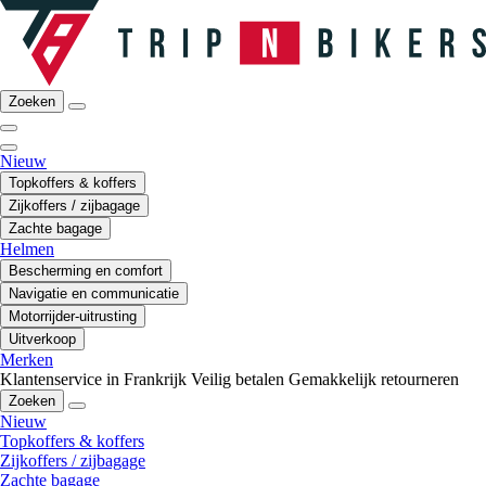
Zoeken
Nieuw
Topkoffers & koffers
Zijkoffers / zijbagage
Zachte bagage
Helmen
Bescherming en comfort
Navigatie en communicatie
Motorrijder-uitrusting
Uitverkoop
Merken
Klantenservice in Frankrijk
Veilig betalen
Gemakkelijk retourneren
Zoeken
Nieuw
Topkoffers & koffers
Zijkoffers / zijbagage
Zachte bagage