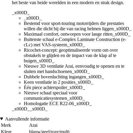
het beste van beide werelden in een modern en strak design.
_x000D_
_x000D_
Bestemd voor sport-touring motorrijders die prestaties
willen die dicht bij die van racing helmen liggen_x000D_
Maximaal comfort, ontworpen voor lange ritten_x000D_
Buitenste schaal e-Complex Laminate Construction (e-
cLc) met VAS-systeem_x000D_
Ricochet-concept: geoptimaliseerde vorm om over
obstakels te glijden en de impact van de klap af te
buigen_x000D_
Nieuwe 3D ventilatie Arai, eenvoudig te openen en te
sluiten met handschoenen_x000D_
Dubbele bovenluchting ingangen_x000D_
Keen ventilatie in 2 posities_x000D_
Één piece achterspoiler_x000D_
Nieuwe schaal speciaal voor
communicatiesystemen_x000D_
Homologatie ECE R22-06_x000D_
_x000D__x000D_
Aanvullende informatie
Merk
Arai
Kleur
blauw/geel/roze/multi