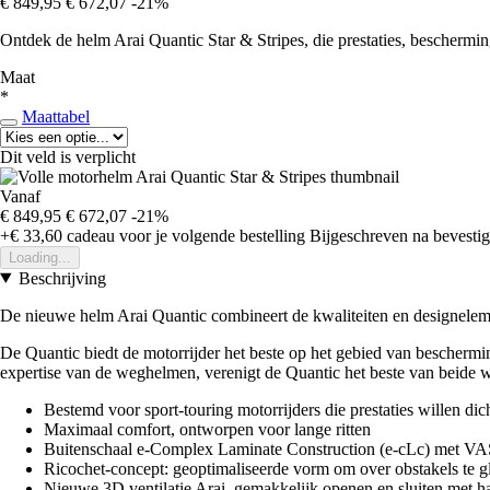
€ 849,95
€ 672,07
-21%
Ontdek de helm Arai Quantic Star & Stripes, die prestaties, beschermi
Maat
*
Maattabel
Dit veld is verplicht
Vanaf
€ 849,95
€ 672,07
-21%
+€ 33,60
cadeau voor je volgende bestelling
Bijgeschreven na bevestigi
Loading...
Beschrijving
De nieuwe helm Arai Quantic combineert de kwaliteiten en designeleme
De Quantic biedt de motorrijder het beste op het gebied van bescherm
expertise van de weghelmen, verenigt de Quantic het beste van beide 
Bestemd voor sport-touring motorrijders die prestaties willen dic
Maximaal comfort, ontworpen voor lange ritten
Buitenschaal e-Complex Laminate Construction (e-cLc) met VA
Ricochet-concept: geoptimaliseerde vorm om over obstakels te gl
Nieuwe 3D ventilatie Arai, gemakkelijk openen en sluiten met 