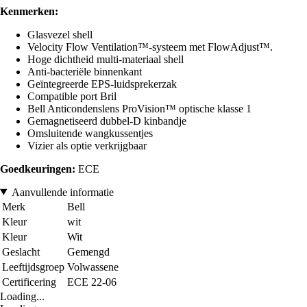
Kenmerken:
Glasvezel shell
Velocity Flow Ventilation™-systeem met FlowAdjust™.
Hoge dichtheid multi-materiaal shell
Anti-bacteriële binnenkant
Geïntegreerde EPS-luidsprekerzak
Compatible port Bril
Bell Anticondenslens ProVision™ optische klasse 1
Gemagnetiseerd dubbel-D kinbandje
Omsluitende wangkussentjes
Vizier als optie verkrijgbaar
Goedkeuringen:
ECE
Aanvullende informatie
Merk
Bell
Kleur
wit
Kleur
Wit
Geslacht
Gemengd
Leeftijdsgroep
Volwassene
Certificering
ECE 22-06
Loading...