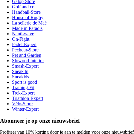
Galop-Store
Golf and co
Handball-Store
House of Rugby
La sellerie de Maé
Made in Paradis
Nauti-wave
On-Fight
Padel-Expert
Pecheur-Store
Pet and Garden
Slowood Interior
Smash-Expert
Sneak'In
Sneakids
Sport is good
Training-Fit
Trek-Expert
Triathlon-Expert
Vélo-Store
Winter-Expert
Abonneer je op onze nieuwsbrief
Profiteer van 10% korting door je aan te melden voor onze nieuwsbrief