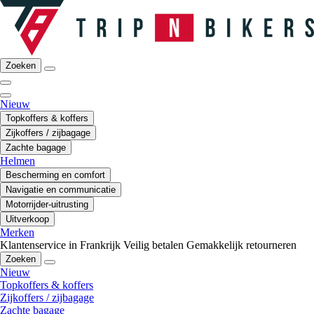
Zoeken
Nieuw
Topkoffers & koffers
Zijkoffers / zijbagage
Zachte bagage
Helmen
Bescherming en comfort
Navigatie en communicatie
Motorrijder-uitrusting
Uitverkoop
Merken
Klantenservice in Frankrijk
Veilig betalen
Gemakkelijk retourneren
Zoeken
Nieuw
Topkoffers & koffers
Zijkoffers / zijbagage
Zachte bagage