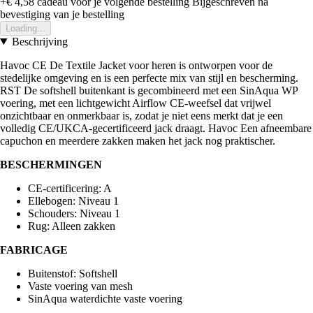
+€ 4,58
cadeau voor je volgende bestelling
Bijgeschreven na
bevestiging van je bestelling
Loading...
Beschrijving
Havoc CE De Textile Jacket voor heren is ontworpen voor de
stedelijke omgeving en is een perfecte mix van stijl en bescherming.
RST De softshell buitenkant is gecombineerd met een SinAqua WP
voering, met een lichtgewicht Airflow CE-weefsel dat vrijwel
onzichtbaar en onmerkbaar is, zodat je niet eens merkt dat je een
volledig CE/UKCA-gecertificeerd jack draagt. Havoc Een afneembare
capuchon en meerdere zakken maken het jack nog praktischer.
BESCHERMINGEN
CE-certificering: A
Ellebogen: Niveau 1
Schouders: Niveau 1
Rug: Alleen zakken
FABRICAGE
Buitenstof: Softshell
Vaste voering van mesh
SinAqua waterdichte vaste voering