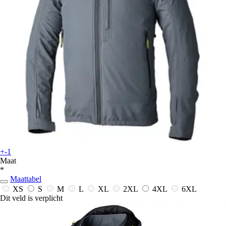
+-1
Maat
*
Maattabel
XS
S
M
L
XL
2XL
4XL
6XL
Dit veld is verplicht