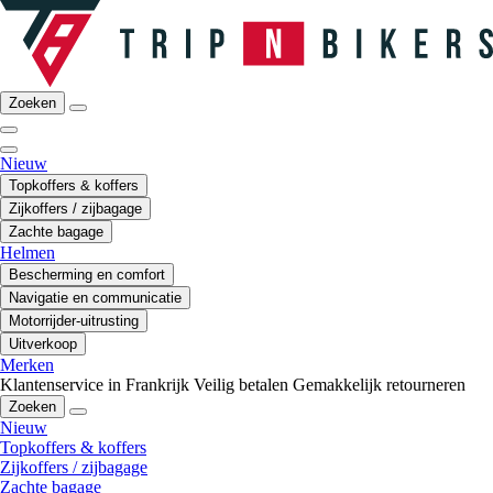
Zoeken
Nieuw
Topkoffers & koffers
Zijkoffers / zijbagage
Zachte bagage
Helmen
Bescherming en comfort
Navigatie en communicatie
Motorrijder-uitrusting
Uitverkoop
Merken
Klantenservice in Frankrijk
Veilig betalen
Gemakkelijk retourneren
Zoeken
Nieuw
Topkoffers & koffers
Zijkoffers / zijbagage
Zachte bagage