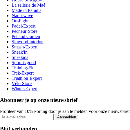
La sellerie de Maé
Made in Paradis
Nauti-wave
On-Fight
Padel-Expert
Pecheur-Store
Pet and Garden
Slowood Interior
Smash-Expert
Sneak'In
Sneakids
Sport is good
Training-Fit
Trek-Expert
Triathlon-Expert
Vélo-Store
Winter-Expert
Abonneer je op onze nieuwsbrief
Profiteer van 10% korting door je aan te melden voor onze nieuwsbrief
Aanmelden
Blijf verbonden