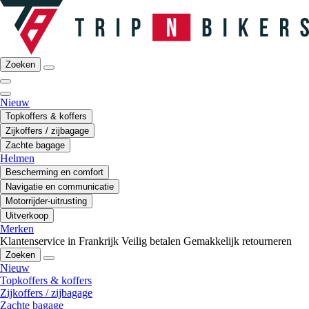
Zoeken
Nieuw
Topkoffers & koffers
Zijkoffers / zijbagage
Zachte bagage
Helmen
Bescherming en comfort
Navigatie en communicatie
Motorrijder-uitrusting
Uitverkoop
Merken
Klantenservice in Frankrijk
Veilig betalen
Gemakkelijk retourneren
Zoeken
Nieuw
Topkoffers & koffers
Zijkoffers / zijbagage
Zachte bagage