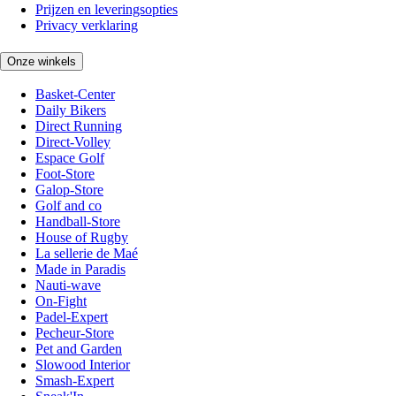
Prijzen en leveringsopties
Privacy verklaring
Onze winkels
Basket-Center
Daily Bikers
Direct Running
Direct-Volley
Espace Golf
Foot-Store
Galop-Store
Golf and co
Handball-Store
House of Rugby
La sellerie de Maé
Made in Paradis
Nauti-wave
On-Fight
Padel-Expert
Pecheur-Store
Pet and Garden
Slowood Interior
Smash-Expert