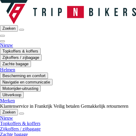
Zoeken
Nieuw
Topkoffers & koffers
Zijkoffers / zijbagage
Zachte bagage
Helmen
Bescherming en comfort
Navigatie en communicatie
Motorrijder-uitrusting
Uitverkoop
Merken
Klantenservice in Frankrijk
Veilig betalen
Gemakkelijk retourneren
Zoeken
Nieuw
Topkoffers & koffers
Zijkoffers / zijbagage
Zachte bagage