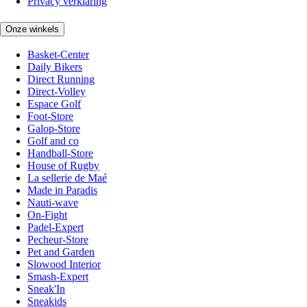
Privacy verklaring
Onze winkels
Basket-Center
Daily Bikers
Direct Running
Direct-Volley
Espace Golf
Foot-Store
Galop-Store
Golf and co
Handball-Store
House of Rugby
La sellerie de Maé
Made in Paradis
Nauti-wave
On-Fight
Padel-Expert
Pecheur-Store
Pet and Garden
Slowood Interior
Smash-Expert
Sneak'In
Sneakids