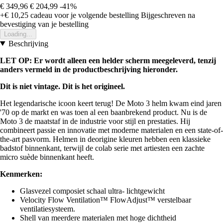
€ 349,96
€ 204,99
-41%
+€ 10,25
cadeau voor je volgende bestelling
Bijgeschreven na
bevestiging van je bestelling
Loading...
Beschrijving
LET OP: Er wordt alleen een helder scherm meegeleverd, tenzij
anders vermeld in de productbeschrijving hieronder.
Dit is niet vintage. Dit is het origineel.
Het legendarische icoon keert terug! De Moto 3 helm kwam eind jaren
'70 op de markt en was toen al een baanbrekend product. Nu is de
Moto 3 de maatstaf in de industrie voor stijl en prestaties. Hij
combineert passie en innovatie met moderne materialen en een state-of-
the-art pasvorm. Helmen in deorigine kleuren hebben een klassieke
badstof binnenkant, terwijl de colab serie met artiesten een zachte
micro suède binnenkant heeft.
Kenmerken:
Glasvezel composiet schaal ultra- lichtgewicht
Velocity Flow Ventilation™ FlowAdjust™ verstelbaar
ventilatiesysteem.
Shell van meerdere materialen met hoge dichtheid