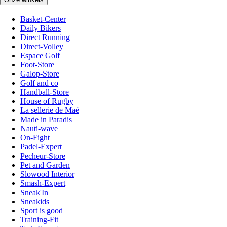
Basket-Center
Daily Bikers
Direct Running
Direct-Volley
Espace Golf
Foot-Store
Galop-Store
Golf and co
Handball-Store
House of Rugby
La sellerie de Maé
Made in Paradis
Nauti-wave
On-Fight
Padel-Expert
Pecheur-Store
Pet and Garden
Slowood Interior
Smash-Expert
Sneak'In
Sneakids
Sport is good
Training-Fit