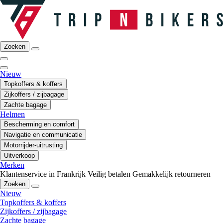
Zoeken
Nieuw
Topkoffers & koffers
Zijkoffers / zijbagage
Zachte bagage
Helmen
Bescherming en comfort
Navigatie en communicatie
Motorrijder-uitrusting
Uitverkoop
Merken
Klantenservice in Frankrijk
Veilig betalen
Gemakkelijk retourneren
Zoeken
Nieuw
Topkoffers & koffers
Zijkoffers / zijbagage
Zachte bagage