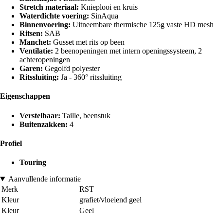
Stretch materiaal:
Knieplooi en kruis
Waterdichte voering:
SinAqua
Binnenvoering:
Uitneembare thermische 125g vaste HD mesh
Ritsen:
SAB
Manchet:
Gusset met rits op been
Ventilatie:
2 beenopeningen met intern openingssysteem, 2
achteropeningen
Garen:
Gegolfd polyester
Ritssluiting:
Ja - 360° ritssluiting
Eigenschappen
Verstelbaar:
Taille, beenstuk
Buitenzakken:
4
Profiel
Touring
Aanvullende informatie
Merk
RST
Kleur
grafiet/vloeiend geel
Kleur
Geel