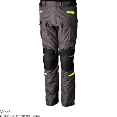
Vanaf
€ 199,96
€ 139,55
-30%