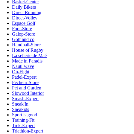
Basket-Center
Daily Bikers
Direct Running
Direct-Volley
Espace Golf
Foot-Store
Galop-Store
Golf and co
Handball-Store
House of Rugby
La sellerie de Maé
Made in Paradis
Nauti-wave
On-Fight
Padel-Expert
Pecheur-Store
Pet and Garden
Slowood Interior
Smash-Expert
Sneak'In
Sneakids
Sport is good
Training-Fit
Trek-Expert
Triathlon-Expert