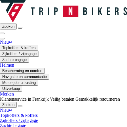
Zoeken
Nieuw
Topkoffers & koffers
Zijkoffers / zijbagage
Zachte bagage
Helmen
Bescherming en comfort
Navigatie en communicatie
Motorrijder-uitrusting
Uitverkoop
Merken
Klantenservice in Frankrijk
Veilig betalen
Gemakkelijk retourneren
Zoeken
Nieuw
Topkoffers & koffers
Zijkoffers / zijbagage
Zachte bagage