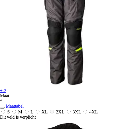
+-2
Maat
*
Maattabel
S
M
L
XL
2XL
3XL
4XL
Dit veld is verplicht