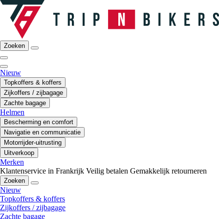
Zoeken
Nieuw
Topkoffers & koffers
Zijkoffers / zijbagage
Zachte bagage
Helmen
Bescherming en comfort
Navigatie en communicatie
Motorrijder-uitrusting
Uitverkoop
Merken
Klantenservice in Frankrijk
Veilig betalen
Gemakkelijk retourneren
Zoeken
Nieuw
Topkoffers & koffers
Zijkoffers / zijbagage
Zachte bagage