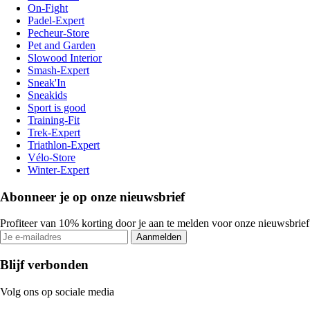
On-Fight
Padel-Expert
Pecheur-Store
Pet and Garden
Slowood Interior
Smash-Expert
Sneak'In
Sneakids
Sport is good
Training-Fit
Trek-Expert
Triathlon-Expert
Vélo-Store
Winter-Expert
Abonneer je op onze nieuwsbrief
Profiteer van 10% korting door je aan te melden voor onze nieuwsbrief
Aanmelden
Blijf verbonden
Volg ons op sociale media