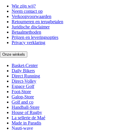
Wie zijn wij?
Neem contact op
Verkoopvoorwaarden
Retourneren en terugbetalen
Juridische disclaimer
Betaalmethoden
Prijzen en leveringsopties
Privacy verklaring
Onze winkels
Basket-Center
Daily Bikers
Direct Running
Direct-Volley
Espace Golf
Foot-Store
Galop-Store
Golf and co
Handball-Store
House of Rugby
La sellerie de Maé
Made in Paradis
Nauti-wave