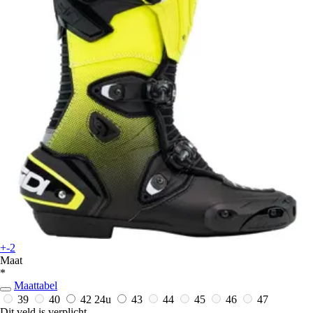
+-2
Maat
*
Maattabel
39
40
42
24u
43
44
45
46
47
Dit veld is verplicht