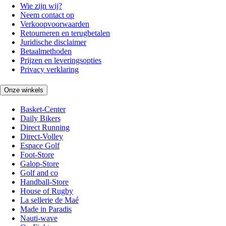
Wie zijn wij?
Neem contact op
Verkoopvoorwaarden
Retourneren en terugbetalen
Juridische disclaimer
Betaalmethoden
Prijzen en leveringsopties
Privacy verklaring
Onze winkels
Basket-Center
Daily Bikers
Direct Running
Direct-Volley
Espace Golf
Foot-Store
Galop-Store
Golf and co
Handball-Store
House of Rugby
La sellerie de Maé
Made in Paradis
Nauti-wave