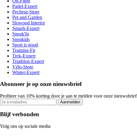
On-Fight
Padel-Expert
Pecheur-Store
Pet and Garden
Slowood Interior
Smash-Expert
Sneak'In
Sneakids
Sport is good
Training-Fit
Trek-Expert
Triathlon-Expert
Vélo-Store
Winter-Expert
Abonneer je op onze nieuwsbrief
Profiteer van 10% korting door je aan te melden voor onze nieuwsbrief
Aanmelden
Blijf verbonden
Volg ons op sociale media