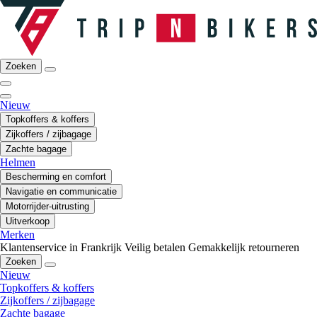
Zoeken
Nieuw
Topkoffers & koffers
Zijkoffers / zijbagage
Zachte bagage
Helmen
Bescherming en comfort
Navigatie en communicatie
Motorrijder-uitrusting
Uitverkoop
Merken
Klantenservice in Frankrijk
Veilig betalen
Gemakkelijk retourneren
Zoeken
Nieuw
Topkoffers & koffers
Zijkoffers / zijbagage
Zachte bagage