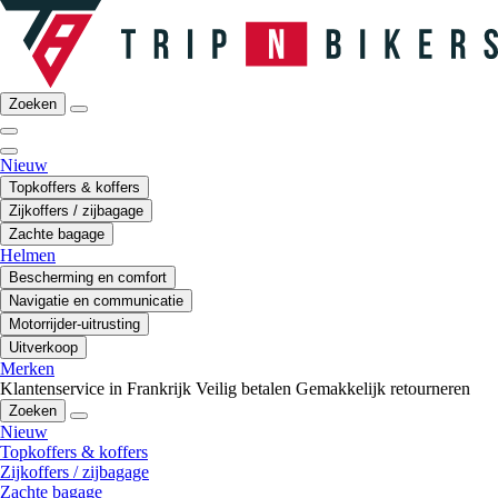
Zoeken
Nieuw
Topkoffers & koffers
Zijkoffers / zijbagage
Zachte bagage
Helmen
Bescherming en comfort
Navigatie en communicatie
Motorrijder-uitrusting
Uitverkoop
Merken
Klantenservice in Frankrijk
Veilig betalen
Gemakkelijk retourneren
Zoeken
Nieuw
Topkoffers & koffers
Zijkoffers / zijbagage
Zachte bagage