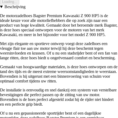
Loading...
Beschrijving
De motorzadelhoes Bagster Premium Kawasaki Z 900 HP5 is de
ideale keuze voor alle motorliefhebbers die op zoek zijn naar een
product van hoge kwaliteit. Gemaakt door het beroemde merk Bagster,
is deze hoes speciaal ontworpen voor de motoren van het merk
Kawasaki, en meer in het bijzonder voor het model Z 900 HP5.
Met zijn elegante en sportieve ontwerp voegt deze zadelhoes een
vleugje flair toe aan uw motor terwijl hij deze beschermt tegen
weersinvloeden en krassen. Of u nu een stadsrijder bent of een fan van
lange ritten, deze hoes biedt u ongeëvenaard comfort en bescherming.
Gemaakt van hoogwaardige materialen, is deze hoes ontworpen om de
tand des tijds en de meest extreme weersomstandigheden te weerstaan.
Bovendien is hij uitgerust met een binnenvoering van schuim voor
optimaal comfort tijdens uw ritten.
De installatie is eenvoudig en snel dankzij een systeem van verstelbare
bevestigingen die perfect passen op de zitting van uw motor.
Bovendien is de hoes perfect afgesteld zodat hij de rijder niet hindert
en een perfecte grip biedt.
Of u nu een gepassioneerde sportrijder bent of een dagelijkse
motorrijder, deze zadelhoes Bagster Premium is een onmisbaar