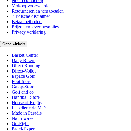
Neem contact op
Verkoopvoorwaarden
Retourneren en terugbetalen
Juridische disclaimer
Betaalmethoden
Prijzen en leveringsopties
Privacy verklaring
Onze winkels
Basket-Center
Daily Bikers
Direct Running
Direct-Volley
Espace Golf
Foot-Store
Galop-Store
Golf and co
Handball-Store
House of Rugby
La sellerie de Maé
Made in Paradis
Nauti-wave
On-Fight
Padel-Expert