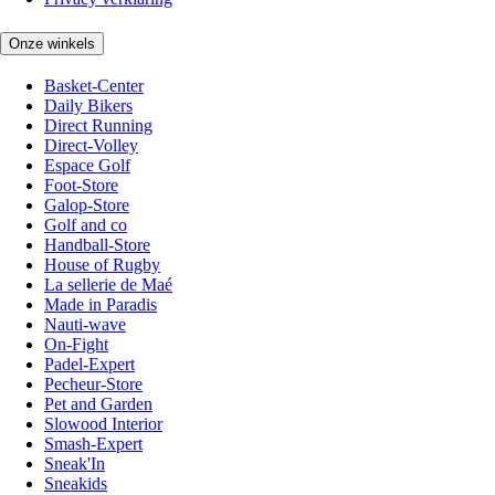
Onze winkels
Basket-Center
Daily Bikers
Direct Running
Direct-Volley
Espace Golf
Foot-Store
Galop-Store
Golf and co
Handball-Store
House of Rugby
La sellerie de Maé
Made in Paradis
Nauti-wave
On-Fight
Padel-Expert
Pecheur-Store
Pet and Garden
Slowood Interior
Smash-Expert
Sneak'In
Sneakids