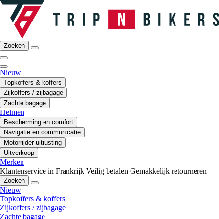
Zoeken
Nieuw
Topkoffers & koffers
Zijkoffers / zijbagage
Zachte bagage
Helmen
Bescherming en comfort
Navigatie en communicatie
Motorrijder-uitrusting
Uitverkoop
Merken
Klantenservice in Frankrijk
Veilig betalen
Gemakkelijk retourneren
Zoeken
Nieuw
Topkoffers & koffers
Zijkoffers / zijbagage
Zachte bagage