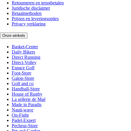
Retourneren en terugbetalen
Juridische disclaimer
Betaalmethoden
Prijzen en leveringsopties
Privacy verklaring
Onze winkels
Basket-Center
Daily Bikers
Direct Running
Direct-Volley
Espace Golf
Foot-Store
Galop-Store
Golf and co
Handball-Store
House of Rugby
La sellerie de Maé
Made in Paradis
Nauti-wave
On-Fight
Padel-Expert
Pecheur-Store
Pet and Garden