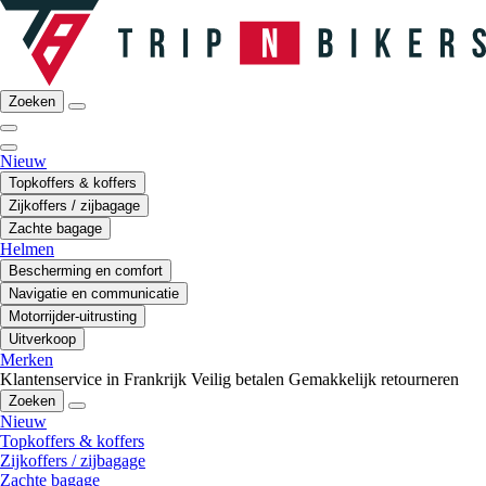
Zoeken
Nieuw
Topkoffers & koffers
Zijkoffers / zijbagage
Zachte bagage
Helmen
Bescherming en comfort
Navigatie en communicatie
Motorrijder-uitrusting
Uitverkoop
Merken
Klantenservice in Frankrijk
Veilig betalen
Gemakkelijk retourneren
Zoeken
Nieuw
Topkoffers & koffers
Zijkoffers / zijbagage
Zachte bagage