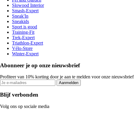
Slowood Interior
Smash-Expert
Sneak'In
Sneakids
Sport is good
Training-Fit
Trek-Expert
Triathlon-Expert
Vélo-Store
Winter-Expert
Abonneer je op onze nieuwsbrief
Profiteer van 10% korting door je aan te melden voor onze nieuwsbrief
Aanmelden
Blijf verbonden
Volg ons op sociale media