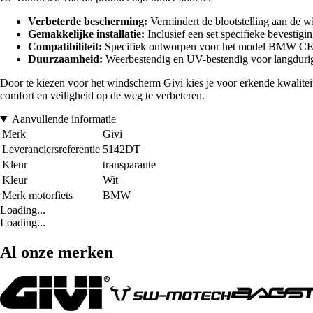
Verbeterde bescherming:
Vermindert de blootstelling aan de wi
Gemakkelijke installatie:
Inclusief een set specifieke bevestig
Compatibiliteit:
Specifiek ontworpen voor het model BMW CE04
Duurzaamheid:
Weerbestendig en UV-bestendig voor langdurig
Door te kiezen voor het windscherm Givi kies je voor erkende kwaliteit 
comfort en veiligheid op de weg te verbeteren.
Aanvullende informatie
Merk
Givi
Leveranciersreferentie
5142DT
Kleur
transparante
Kleur
Wit
Merk motorfiets
BMW
Loading...
Loading...
Al onze merken