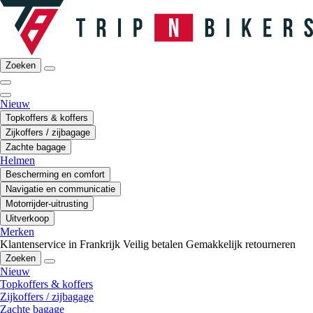
Zoeken
Nieuw
Topkoffers & koffers
Zijkoffers / zijbagage
Zachte bagage
Helmen
Bescherming en comfort
Navigatie en communicatie
Motorrijder-uitrusting
Uitverkoop
Merken
Klantenservice in Frankrijk
Veilig betalen
Gemakkelijk retourneren
Zoeken
Nieuw
Topkoffers & koffers
Zijkoffers / zijbagage
Zachte bagage