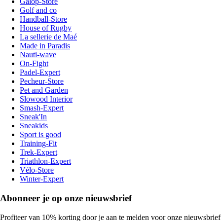
Galop-Store
Golf and co
Handball-Store
House of Rugby
La sellerie de Maé
Made in Paradis
Nauti-wave
On-Fight
Padel-Expert
Pecheur-Store
Pet and Garden
Slowood Interior
Smash-Expert
Sneak'In
Sneakids
Sport is good
Training-Fit
Trek-Expert
Triathlon-Expert
Vélo-Store
Winter-Expert
Abonneer je op onze nieuwsbrief
Profiteer van 10% korting door je aan te melden voor onze nieuwsbrief