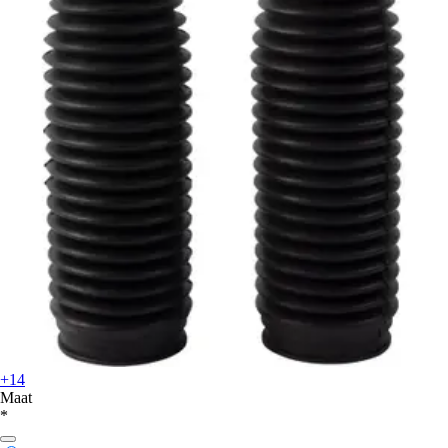
+14
Maat
*