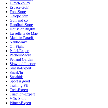
Direct-Volley
Espace Golf
Foot-Store
Galop-Store
Golf and co
Handball-Store
House of Rugby
La sellerie de Maé
Made in Paradis
Nauti-wave
On-Fight
Padel-Expert
Pecheur-Store
Pet and Garden
Slowood Interior
Smash-Expert
Sneak'In
Sneakids
Sport is good
Training-Fit
Trek-Expert
Triathlon-Expert
Vélo-Store
Winter-Expert