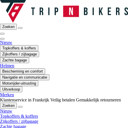
Zoeken
Nieuw
Topkoffers & koffers
Zijkoffers / zijbagage
Zachte bagage
Helmen
Bescherming en comfort
Navigatie en communicatie
Motorrijder-uitrusting
Uitverkoop
Merken
Klantenservice in Frankrijk
Veilig betalen
Gemakkelijk retourneren
Zoeken
Nieuw
Topkoffers & koffers
Zijkoffers / zijbagage
Zachte bagage