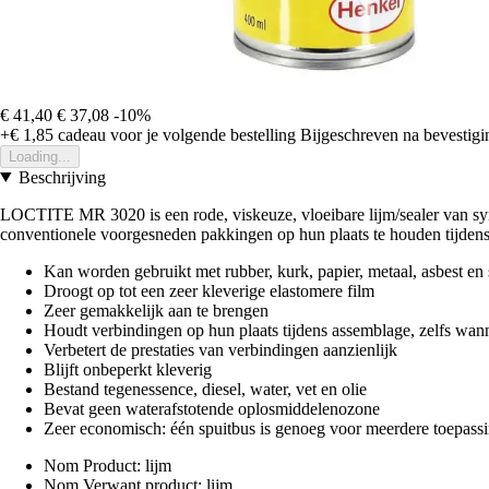
€ 41,40
€ 37,08
-10%
+€ 1,85
cadeau voor je volgende bestelling
Bijgeschreven na bevestigin
Loading...
Beschrijving
LOCTITE MR 3020 is een rode, viskeuze, vloeibare lijm/sealer van synth
conventionele voorgesneden pakkingen op hun plaats te houden tijdens a
Kan worden gebruikt met rubber, kurk, papier, metaal, asbest en 
Droogt op tot een zeer kleverige elastomere film
Zeer gemakkelijk aan te brengen
Houdt verbindingen op hun plaats tijdens assemblage, zelfs wann
Verbetert de prestaties van verbindingen aanzienlijk
Blijft onbeperkt kleverig
Bestand tegenessence, diesel, water, vet en olie
Bevat geen waterafstotende oplosmiddelenozone
Zeer economisch: één spuitbus is genoeg voor meerdere toepass
Nom Product: lijm
Nom Verwant product: lijm