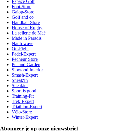
Espace Golf
Foot-Store
Galop-Store
Golf and co
Handball-Store
House of Rugby
La sellerie de Maé
Made in Paradis
Nauti-wave
On-Fight
Padel-Expert
Pecheur-Store
Pet and Garden
Slowood Interior
Smash-Expert
Sneak'In
Sneakids
Sport is good
Training-Fit
Trek-Expert
Triathlon-Expert
Vélo-Store
Winter-Expert
Abonneer je op onze nieuwsbrief