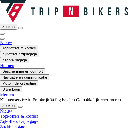
Zoeken
Nieuw
Topkoffers & koffers
Zijkoffers / zijbagage
Zachte bagage
Helmen
Bescherming en comfort
Navigatie en communicatie
Motorrijder-uitrusting
Uitverkoop
Merken
Klantenservice in Frankrijk
Veilig betalen
Gemakkelijk retourneren
Zoeken
Nieuw
Topkoffers & koffers
Zijkoffers / zijbagage
Zachte bagage