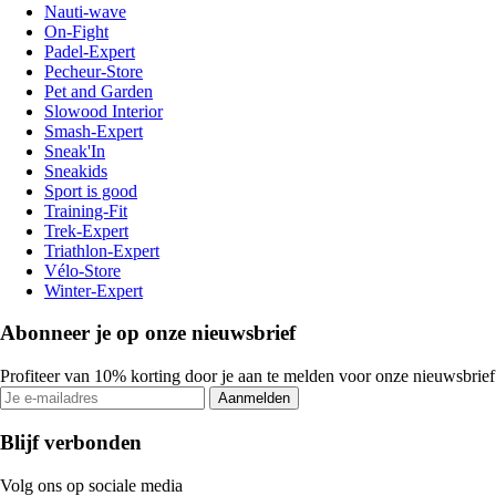
Nauti-wave
On-Fight
Padel-Expert
Pecheur-Store
Pet and Garden
Slowood Interior
Smash-Expert
Sneak'In
Sneakids
Sport is good
Training-Fit
Trek-Expert
Triathlon-Expert
Vélo-Store
Winter-Expert
Abonneer je op onze nieuwsbrief
Profiteer van 10% korting door je aan te melden voor onze nieuwsbrief
Aanmelden
Blijf verbonden
Volg ons op sociale media