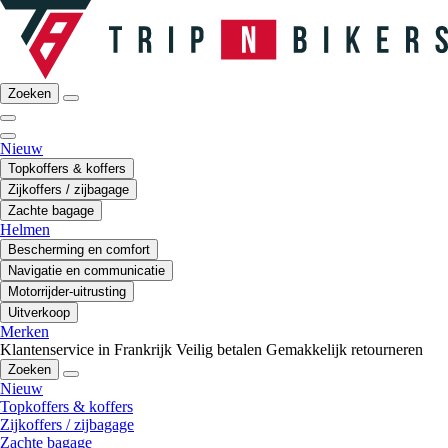
Zoeken
Nieuw
Topkoffers & koffers
Zijkoffers / zijbagage
Zachte bagage
Helmen
Bescherming en comfort
Navigatie en communicatie
Motorrijder-uitrusting
Uitverkoop
Merken
Klantenservice in Frankrijk
Veilig betalen
Gemakkelijk retourneren
Zoeken
Nieuw
Topkoffers & koffers
Zijkoffers / zijbagage
Zachte bagage