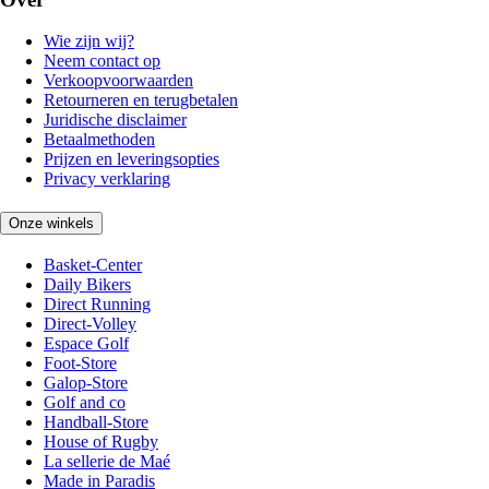
Wie zijn wij?
Neem contact op
Verkoopvoorwaarden
Retourneren en terugbetalen
Juridische disclaimer
Betaalmethoden
Prijzen en leveringsopties
Privacy verklaring
Onze winkels
Basket-Center
Daily Bikers
Direct Running
Direct-Volley
Espace Golf
Foot-Store
Galop-Store
Golf and co
Handball-Store
House of Rugby
La sellerie de Maé
Made in Paradis