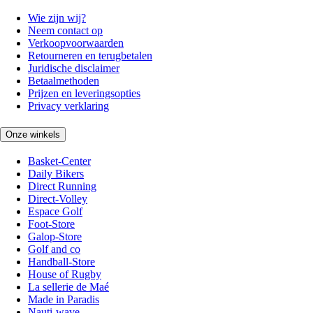
Wie zijn wij?
Neem contact op
Verkoopvoorwaarden
Retourneren en terugbetalen
Juridische disclaimer
Betaalmethoden
Prijzen en leveringsopties
Privacy verklaring
Onze winkels
Basket-Center
Daily Bikers
Direct Running
Direct-Volley
Espace Golf
Foot-Store
Galop-Store
Golf and co
Handball-Store
House of Rugby
La sellerie de Maé
Made in Paradis
Nauti-wave