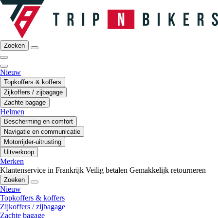
Zoeken
Nieuw
Topkoffers & koffers
Zijkoffers / zijbagage
Zachte bagage
Helmen
Bescherming en comfort
Navigatie en communicatie
Motorrijder-uitrusting
Uitverkoop
Merken
Klantenservice in Frankrijk
Veilig betalen
Gemakkelijk retourneren
Zoeken
Nieuw
Topkoffers & koffers
Zijkoffers / zijbagage
Zachte bagage