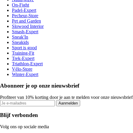
On-Fight
Padel-Expert
Pecheur-Store
Pet and Garden
Slowood Interior
Smash-Expert
Sneak'In
Sneakids
Sport is good
Training-Fit
Trek-Expert
Triathlon-Expert
Vélo-Store
Winter-Expert
Abonneer je op onze nieuwsbrief
Profiteer van 10% korting door je aan te melden voor onze nieuwsbrief
Aanmelden
Blijf verbonden
Volg ons op sociale media