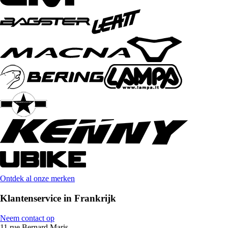
Ontdek al onze merken
Klantenservice in Frankrijk
Neem contact op
11 rue Bernard Maris