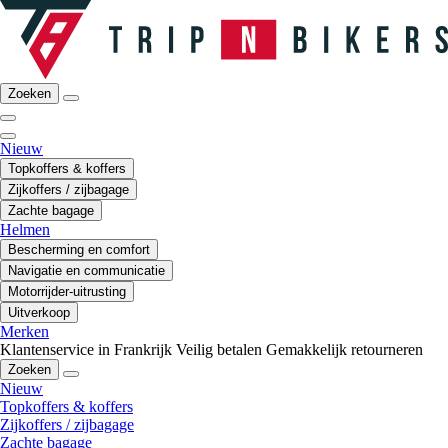
Zoeken
Nieuw
Topkoffers & koffers
Zijkoffers / zijbagage
Zachte bagage
Helmen
Bescherming en comfort
Navigatie en communicatie
Motorrijder-uitrusting
Uitverkoop
Merken
Klantenservice in Frankrijk
Veilig betalen
Gemakkelijk retourneren
Zoeken
Nieuw
Topkoffers & koffers
Zijkoffers / zijbagage
Zachte bagage