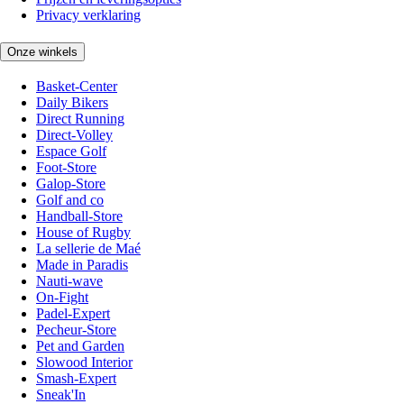
Privacy verklaring
Onze winkels
Basket-Center
Daily Bikers
Direct Running
Direct-Volley
Espace Golf
Foot-Store
Galop-Store
Golf and co
Handball-Store
House of Rugby
La sellerie de Maé
Made in Paradis
Nauti-wave
On-Fight
Padel-Expert
Pecheur-Store
Pet and Garden
Slowood Interior
Smash-Expert
Sneak'In