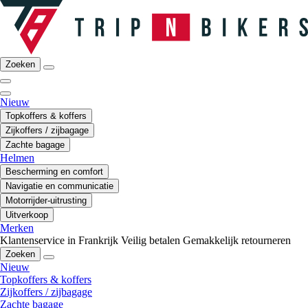
Zoeken
Nieuw
Topkoffers & koffers
Zijkoffers / zijbagage
Zachte bagage
Helmen
Bescherming en comfort
Navigatie en communicatie
Motorrijder-uitrusting
Uitverkoop
Merken
Klantenservice in Frankrijk
Veilig betalen
Gemakkelijk retourneren
Zoeken
Nieuw
Topkoffers & koffers
Zijkoffers / zijbagage
Zachte bagage