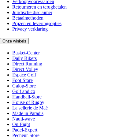
Verkoopvoorwaarden
Retourneren en terugbetalen
Juridische disclaimer
Betaalmethoden
Prijzen en leveringsopties
Privacy verklaring
Onze winkels
Basket-Center
Daily Bikers
Direct Running
Direct-Volley
Espace Golf
Foot-Store
Galop-Store
Golf and co
Handball-Store
House of Rugby
La sellerie de Maé
Made in Paradis
Nauti-wave
On-Fight
Padel-Expert
Pecheur-Store