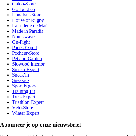
Galop-Store
Golf and co
Handball-Store
House of Rugby
La sellerie de Maé
Made in Paradis
Nauti-wave
On-Fight
Padel-Expert
Pecheur-Store
Pet and Garden
Slowood Interior
Smash-Expert
Sneak'In
Sneakids
Sport is good
Training-Fit
Trek-Expert
Triathlon-Expert
Vélo-Store
Winter-Expert
Abonneer je op onze nieuwsbrief