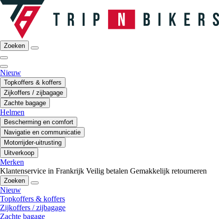
Zoeken
Nieuw
Topkoffers & koffers
Zijkoffers / zijbagage
Zachte bagage
Helmen
Bescherming en comfort
Navigatie en communicatie
Motorrijder-uitrusting
Uitverkoop
Merken
Klantenservice in Frankrijk
Veilig betalen
Gemakkelijk retourneren
Zoeken
Nieuw
Topkoffers & koffers
Zijkoffers / zijbagage
Zachte bagage