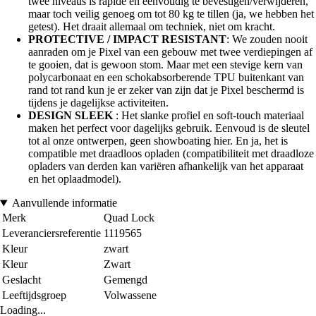
twee niveaus is rapide en eenvoudig te bevestigen/verwijderen,
maar toch veilig genoeg om tot 80 kg te tillen (ja, we hebben het
getest). Het draait allemaal om techniek, niet om kracht.
PROTECTIVE / IMPACT RESISTANT
: We zouden nooit
aanraden om je Pixel van een gebouw met twee verdiepingen af
te gooien, dat is gewoon stom. Maar met een stevige kern van
polycarbonaat en een schokabsorberende TPU buitenkant van
rand tot rand kun je er zeker van zijn dat je Pixel beschermd is
tijdens je dagelijkse activiteiten.
DESIGN SLEEK
: Het slanke profiel en soft-touch materiaal
maken het perfect voor dagelijks gebruik. Eenvoud is de sleutel
tot al onze ontwerpen, geen showboating hier. En ja, het is
compatible met draadloos opladen (compatibiliteit met draadloze
opladers van derden kan variëren afhankelijk van het apparaat
en het oplaadmodel).
Aanvullende informatie
Merk
Quad Lock
Leveranciersreferentie
1119565
Kleur
zwart
Kleur
Zwart
Geslacht
Gemengd
Leeftijdsgroep
Volwassene
Loading...