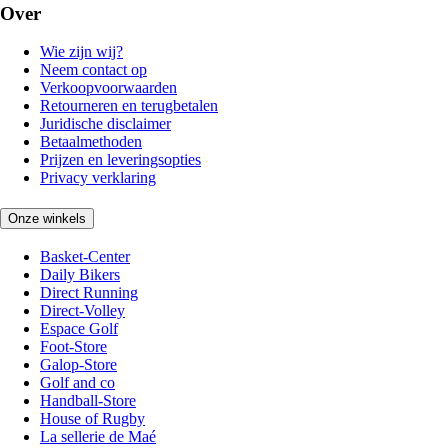
Over
Wie zijn wij?
Neem contact op
Verkoopvoorwaarden
Retourneren en terugbetalen
Juridische disclaimer
Betaalmethoden
Prijzen en leveringsopties
Privacy verklaring
Onze winkels
Basket-Center
Daily Bikers
Direct Running
Direct-Volley
Espace Golf
Foot-Store
Galop-Store
Golf and co
Handball-Store
House of Rugby
La sellerie de Maé