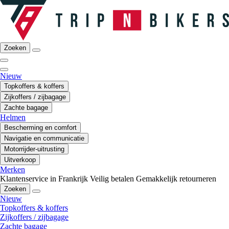
Zoeken
Nieuw
Topkoffers & koffers
Zijkoffers / zijbagage
Zachte bagage
Helmen
Bescherming en comfort
Navigatie en communicatie
Motorrijder-uitrusting
Uitverkoop
Merken
Klantenservice in Frankrijk
Veilig betalen
Gemakkelijk retourneren
Zoeken
Nieuw
Topkoffers & koffers
Zijkoffers / zijbagage
Zachte bagage