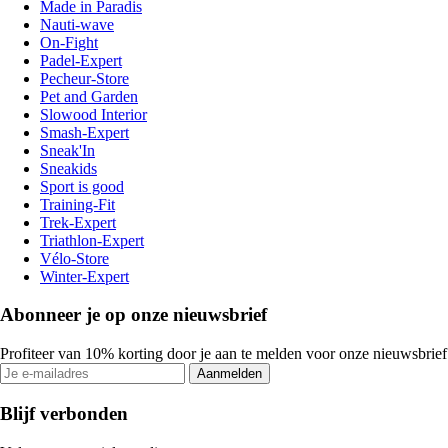
Made in Paradis
Nauti-wave
On-Fight
Padel-Expert
Pecheur-Store
Pet and Garden
Slowood Interior
Smash-Expert
Sneak'In
Sneakids
Sport is good
Training-Fit
Trek-Expert
Triathlon-Expert
Vélo-Store
Winter-Expert
Abonneer je op onze nieuwsbrief
Profiteer van 10% korting door je aan te melden voor onze nieuwsbrief
Aanmelden
Blijf verbonden