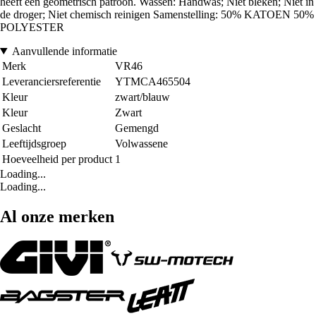
heeft een geometrisch patroon. Wassen: Handwas; Niet bleken; Niet in
de droger; Niet chemisch reinigen Samenstelling: 50% KATOEN 50%
POLYESTER
Aanvullende informatie
Merk
VR46
Leveranciersreferentie
YTMCA465504
Kleur
zwart/blauw
Kleur
Zwart
Geslacht
Gemengd
Leeftijdsgroep
Volwassene
Hoeveelheid per product
1
Loading...
Loading...
Al onze merken