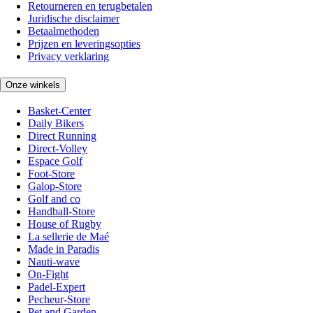
Retourneren en terugbetalen
Juridische disclaimer
Betaalmethoden
Prijzen en leveringsopties
Privacy verklaring
Onze winkels
Basket-Center
Daily Bikers
Direct Running
Direct-Volley
Espace Golf
Foot-Store
Galop-Store
Golf and co
Handball-Store
House of Rugby
La sellerie de Maé
Made in Paradis
Nauti-wave
On-Fight
Padel-Expert
Pecheur-Store
Pet and Garden