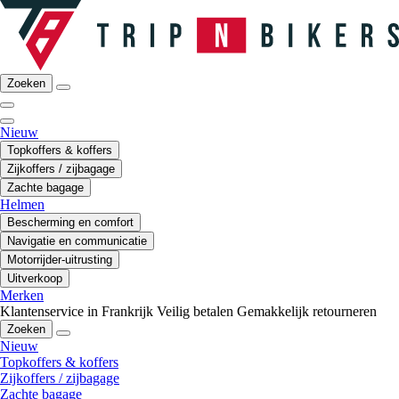
Zoeken
Nieuw
Topkoffers & koffers
Zijkoffers / zijbagage
Zachte bagage
Helmen
Bescherming en comfort
Navigatie en communicatie
Motorrijder-uitrusting
Uitverkoop
Merken
Klantenservice in Frankrijk
Veilig betalen
Gemakkelijk retourneren
Zoeken
Nieuw
Topkoffers & koffers
Zijkoffers / zijbagage
Zachte bagage