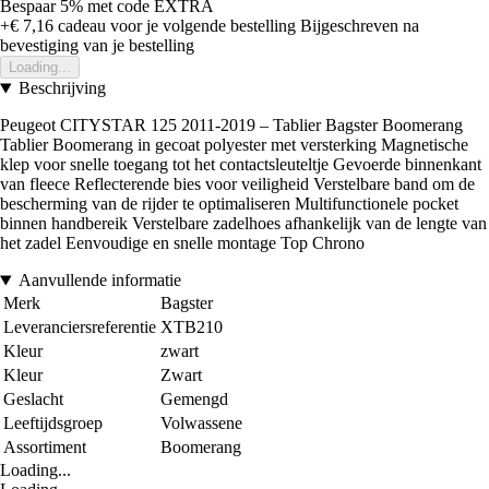
Bespaar 5%
met code
EXTRA
+€ 7,16
cadeau voor je volgende bestelling
Bijgeschreven na
bevestiging van je bestelling
Loading...
Beschrijving
Peugeot CITYSTAR 125 2011-2019 – Tablier Bagster Boomerang
Tablier Boomerang in gecoat polyester met versterking Magnetische
klep voor snelle toegang tot het contactsleuteltje Gevoerde binnenkant
van fleece Reflecterende bies voor veiligheid Verstelbare band om de
bescherming van de rijder te optimaliseren Multifunctionele pocket
binnen handbereik Verstelbare zadelhoes afhankelijk van de lengte van
het zadel Eenvoudige en snelle montage Top Chrono
Aanvullende informatie
Merk
Bagster
Leveranciersreferentie
XTB210
Kleur
zwart
Kleur
Zwart
Geslacht
Gemengd
Leeftijdsgroep
Volwassene
Assortiment
Boomerang
Loading...