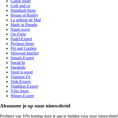
Galop-Store
Golf and co
Handball-Store
House of Rugby
La sellerie de Maé
Made in Paradis
Nauti-wave
On-Fight
Padel-Expert
Pecheur-Store
Pet and Garden
Slowood Interior
Smash-Expert
Sneak'In
Sneakids
Sport is good
Training-Fit
Trek-Expert
Triathlon-Expert
Vélo-Store
Winter-Expert
Abonneer je op onze nieuwsbrief
Profiteer van 10% korting door je aan te melden voor onze nieuwsbrief