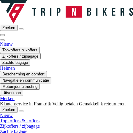
Zoeken
Nieuw
Topkoffers & koffers
Zijkoffers / zijbagage
Zachte bagage
Helmen
Bescherming en comfort
Navigatie en communicatie
Motorrijder-uitrusting
Uitverkoop
Merken
Klantenservice in Frankrijk
Veilig betalen
Gemakkelijk retourneren
Zoeken
Nieuw
Topkoffers & koffers
Zijkoffers / zijbagage
Zachte bagage