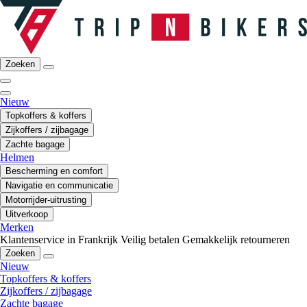
Zoeken
Nieuw
Topkoffers & koffers
Zijkoffers / zijbagage
Zachte bagage
Helmen
Bescherming en comfort
Navigatie en communicatie
Motorrijder-uitrusting
Uitverkoop
Merken
Klantenservice in Frankrijk
Veilig betalen
Gemakkelijk retourneren
Zoeken
Nieuw
Topkoffers & koffers
Zijkoffers / zijbagage
Zachte bagage