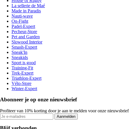
House of Rugby
La sellerie de Maé
Made in Paradis
Nauti-wave
On-Fight
Padel-Expert
Pecheur-Store
Pet and Garden
Slowood Interior
Smash-Expert
Sneak'In
Sneakids
Sport is good
Training-Fit
Trek-Expert
Triathlon-Expert
Vélo-Store
Winter-Expert
Abonneer je op onze nieuwsbrief
Profiteer van 10% korting door je aan te melden voor onze nieuwsbrief
Aanmelden
Blijf verbonden