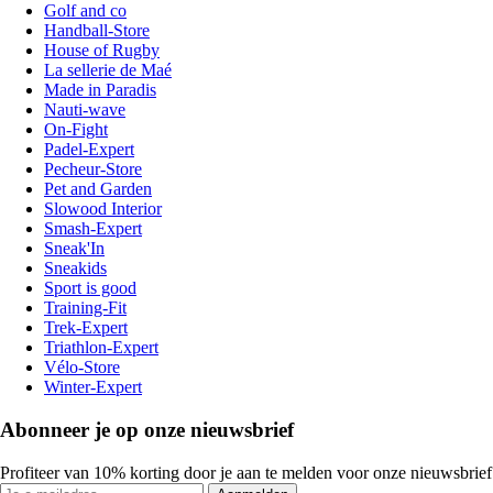
Golf and co
Handball-Store
House of Rugby
La sellerie de Maé
Made in Paradis
Nauti-wave
On-Fight
Padel-Expert
Pecheur-Store
Pet and Garden
Slowood Interior
Smash-Expert
Sneak'In
Sneakids
Sport is good
Training-Fit
Trek-Expert
Triathlon-Expert
Vélo-Store
Winter-Expert
Abonneer je op onze nieuwsbrief
Profiteer van 10% korting door je aan te melden voor onze nieuwsbrief