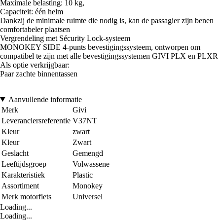
Maximale belasting: 10 kg,
Capaciteit: één helm
Dankzij de minimale ruimte die nodig is, kan de passagier zijn benen
comfortabeler plaatsen
Vergrendeling met Sécurity Lock-systeem
MONOKEY SIDE 4-punts bevestigingssysteem, ontworpen om
compatibel te zijn met alle bevestigingssystemen GIVI PLX en PLXR
Als optie verkrijgbaar:
Paar zachte binnentassen
Aanvullende informatie
Merk
Givi
Leveranciersreferentie
V37NT
Kleur
zwart
Kleur
Zwart
Geslacht
Gemengd
Leeftijdsgroep
Volwassene
Karakteristiek
Plastic
Assortiment
Monokey
Merk motorfiets
Universel
Loading...
Loading...