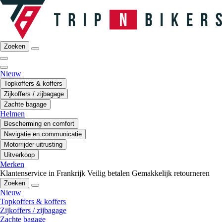
Zoeken
Nieuw
Topkoffers & koffers
Zijkoffers / zijbagage
Zachte bagage
Helmen
Bescherming en comfort
Navigatie en communicatie
Motorrijder-uitrusting
Uitverkoop
Merken
Klantenservice in Frankrijk
Veilig betalen
Gemakkelijk retourneren
Zoeken
Nieuw
Topkoffers & koffers
Zijkoffers / zijbagage
Zachte bagage