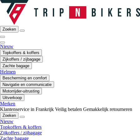
Zoeken
Nieuw
Topkoffers & koffers
Zijkoffers / zijbagage
Zachte bagage
Helmen
Bescherming en comfort
Navigatie en communicatie
Motorrijder-uitrusting
Uitverkoop
Merken
Klantenservice in Frankrijk
Veilig betalen
Gemakkelijk retourneren
Zoeken
Nieuw
Topkoffers & koffers
Zijkoffers / zijbagage
Zachte bagage