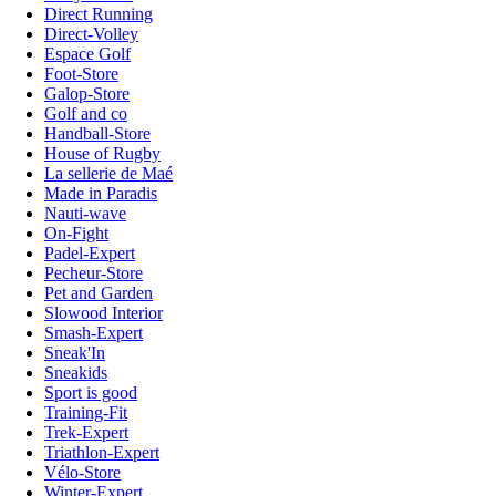
Direct Running
Direct-Volley
Espace Golf
Foot-Store
Galop-Store
Golf and co
Handball-Store
House of Rugby
La sellerie de Maé
Made in Paradis
Nauti-wave
On-Fight
Padel-Expert
Pecheur-Store
Pet and Garden
Slowood Interior
Smash-Expert
Sneak'In
Sneakids
Sport is good
Training-Fit
Trek-Expert
Triathlon-Expert
Vélo-Store
Winter-Expert