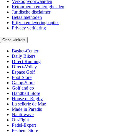
Verkoopvoorwaarden
Retourneren en terugbetalen
Juridische disclaimer
Betaalmethoden
Prijzen en leveringsopties
Privacy verklaring
Onze winkels
Basket-Center
Daily Bikers
Direct Running
Direct-Volley
Espace Golf
Foot-Store
Galop-Store
Golf and co
Handball-Store
House of Rugby
La sellerie de Maé
Made in Paradis
Nauti-wave
On-Fight
Padel-Expert
Pecheur-Store