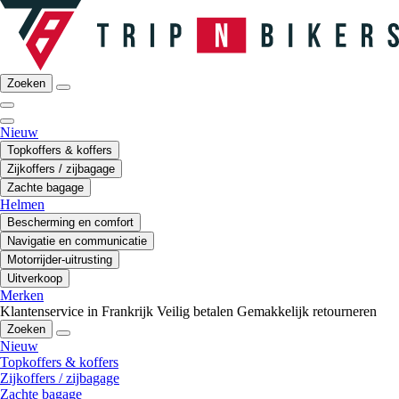
Zoeken
Nieuw
Topkoffers & koffers
Zijkoffers / zijbagage
Zachte bagage
Helmen
Bescherming en comfort
Navigatie en communicatie
Motorrijder-uitrusting
Uitverkoop
Merken
Klantenservice in Frankrijk
Veilig betalen
Gemakkelijk retourneren
Zoeken
Nieuw
Topkoffers & koffers
Zijkoffers / zijbagage
Zachte bagage