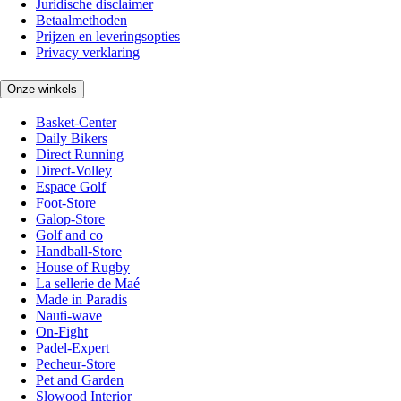
Juridische disclaimer
Betaalmethoden
Prijzen en leveringsopties
Privacy verklaring
Onze winkels
Basket-Center
Daily Bikers
Direct Running
Direct-Volley
Espace Golf
Foot-Store
Galop-Store
Golf and co
Handball-Store
House of Rugby
La sellerie de Maé
Made in Paradis
Nauti-wave
On-Fight
Padel-Expert
Pecheur-Store
Pet and Garden
Slowood Interior