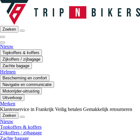
Zoeken
Nieuw
Topkoffers & koffers
Zijkoffers / zijbagage
Zachte bagage
Helmen
Bescherming en comfort
Navigatie en communicatie
Motorrijder-uitrusting
Uitverkoop
Merken
Klantenservice in Frankrijk
Veilig betalen
Gemakkelijk retourneren
Zoeken
Nieuw
Topkoffers & koffers
Zijkoffers / zijbagage
Zachte bagage