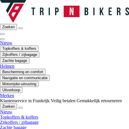
Zoeken
Nieuw
Topkoffers & koffers
Zijkoffers / zijbagage
Zachte bagage
Helmen
Bescherming en comfort
Navigatie en communicatie
Motorrijder-uitrusting
Uitverkoop
Merken
Klantenservice in Frankrijk
Veilig betalen
Gemakkelijk retourneren
Zoeken
Nieuw
Topkoffers & koffers
Zijkoffers / zijbagage
Zachte bagage