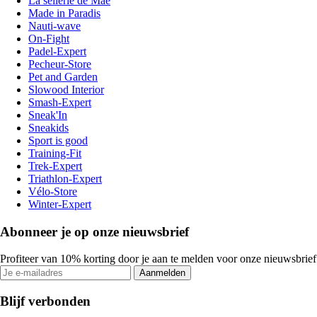
La sellerie de Maé
Made in Paradis
Nauti-wave
On-Fight
Padel-Expert
Pecheur-Store
Pet and Garden
Slowood Interior
Smash-Expert
Sneak'In
Sneakids
Sport is good
Training-Fit
Trek-Expert
Triathlon-Expert
Vélo-Store
Winter-Expert
Abonneer je op onze nieuwsbrief
Profiteer van 10% korting door je aan te melden voor onze nieuwsbrief
Aanmelden
Blijf verbonden