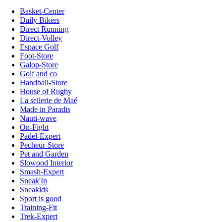
Basket-Center
Daily Bikers
Direct Running
Direct-Volley
Espace Golf
Foot-Store
Galop-Store
Golf and co
Handball-Store
House of Rugby
La sellerie de Maé
Made in Paradis
Nauti-wave
On-Fight
Padel-Expert
Pecheur-Store
Pet and Garden
Slowood Interior
Smash-Expert
Sneak'In
Sneakids
Sport is good
Training-Fit
Trek-Expert