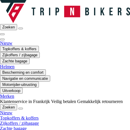
Zoeken
Nieuw
Topkoffers & koffers
Zijkoffers / zijbagage
Zachte bagage
Helmen
Bescherming en comfort
Navigatie en communicatie
Motorrijder-uitrusting
Uitverkoop
Merken
Klantenservice in Frankrijk
Veilig betalen
Gemakkelijk retourneren
Zoeken
Nieuw
Topkoffers & koffers
Zijkoffers / zijbagage
Zachte bagage