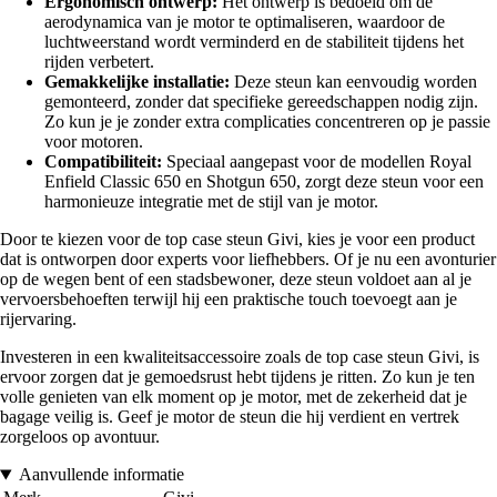
Ergonomisch ontwerp:
Het ontwerp is bedoeld om de
aerodynamica van je motor te optimaliseren, waardoor de
luchtweerstand wordt verminderd en de stabiliteit tijdens het
rijden verbetert.
Gemakkelijke installatie:
Deze steun kan eenvoudig worden
gemonteerd, zonder dat specifieke gereedschappen nodig zijn.
Zo kun je je zonder extra complicaties concentreren op je passie
voor motoren.
Compatibiliteit:
Speciaal aangepast voor de modellen Royal
Enfield Classic 650 en Shotgun 650, zorgt deze steun voor een
harmonieuze integratie met de stijl van je motor.
Door te kiezen voor de top case steun Givi, kies je voor een product
dat is ontworpen door experts voor liefhebbers. Of je nu een avonturier
op de wegen bent of een stadsbewoner, deze steun voldoet aan al je
vervoersbehoeften terwijl hij een praktische touch toevoegt aan je
rijervaring.
Investeren in een kwaliteitsaccessoire zoals de top case steun Givi, is
ervoor zorgen dat je gemoedsrust hebt tijdens je ritten. Zo kun je ten
volle genieten van elk moment op je motor, met de zekerheid dat je
bagage veilig is. Geef je motor de steun die hij verdient en vertrek
zorgeloos op avontuur.
Aanvullende informatie