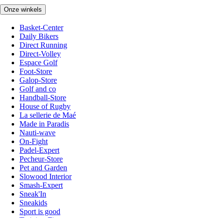
Onze winkels
Basket-Center
Daily Bikers
Direct Running
Direct-Volley
Espace Golf
Foot-Store
Galop-Store
Golf and co
Handball-Store
House of Rugby
La sellerie de Maé
Made in Paradis
Nauti-wave
On-Fight
Padel-Expert
Pecheur-Store
Pet and Garden
Slowood Interior
Smash-Expert
Sneak'In
Sneakids
Sport is good