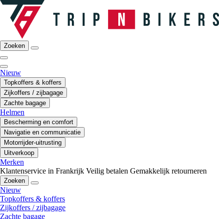
Zoeken
Nieuw
Topkoffers & koffers
Zijkoffers / zijbagage
Zachte bagage
Helmen
Bescherming en comfort
Navigatie en communicatie
Motorrijder-uitrusting
Uitverkoop
Merken
Klantenservice in Frankrijk
Veilig betalen
Gemakkelijk retourneren
Zoeken
Nieuw
Topkoffers & koffers
Zijkoffers / zijbagage
Zachte bagage