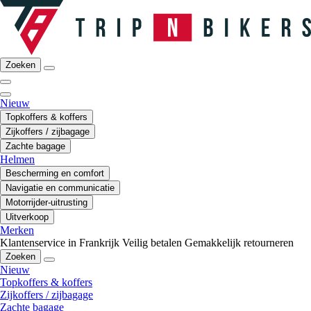
Zoeken
Nieuw
Topkoffers & koffers
Zijkoffers / zijbagage
Zachte bagage
Helmen
Bescherming en comfort
Navigatie en communicatie
Motorrijder-uitrusting
Uitverkoop
Merken
Klantenservice in Frankrijk
Veilig betalen
Gemakkelijk retourneren
Zoeken
Nieuw
Topkoffers & koffers
Zijkoffers / zijbagage
Zachte bagage