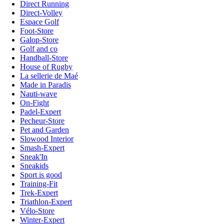
Direct Running
Direct-Volley
Espace Golf
Foot-Store
Galop-Store
Golf and co
Handball-Store
House of Rugby
La sellerie de Maé
Made in Paradis
Nauti-wave
On-Fight
Padel-Expert
Pecheur-Store
Pet and Garden
Slowood Interior
Smash-Expert
Sneak'In
Sneakids
Sport is good
Training-Fit
Trek-Expert
Triathlon-Expert
Vélo-Store
Winter-Expert