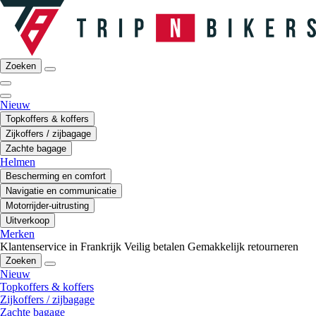
Zoeken
Nieuw
Topkoffers & koffers
Zijkoffers / zijbagage
Zachte bagage
Helmen
Bescherming en comfort
Navigatie en communicatie
Motorrijder-uitrusting
Uitverkoop
Merken
Klantenservice in Frankrijk
Veilig betalen
Gemakkelijk retourneren
Zoeken
Nieuw
Topkoffers & koffers
Zijkoffers / zijbagage
Zachte bagage