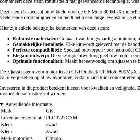
combineert deze steun robuustheid met geavanceerde technologie, waard
Deze steun is speciaal ontwikkeld voor de CF Moto 800Mt-X motorfiets
veeleisende omstandigheden en biedt het u een lange levensduur. Het ont
Hier zijn enkele belangrijke kenmerken van deze steun:
Robuuste materialen:
Gemaakt van hoogwaardig aluminium, biedt 
Gemakkelijke installatie:
Elke kit wordt geleverd met de benodig
Perfecte compatibiliteit:
Speciaal ontworpen voor het model C
Elegant ontwerp:
De verzorgde afwerking geeft uw motor een esth
Optimale functionaliteit:
Maakt het eenvoudig om zijtassen te b
De zijtassensteun voor motorfietsen Givi Outback CF Moto 800Mt-X is de
zal u vergezellen op al uw avonturen, zodat u zich kunt concentreren 
Investeren in dit product betekent kiezen voor kwaliteit en veiligheid
motorrijdersuitrusting zal worden.
Aanvullende informatie
Merk
Givi
Leveranciersreferentie
PLO9227CAM
Kleur
zwart
Kleur
Zwart
Merk motorfiets
Cfmoto