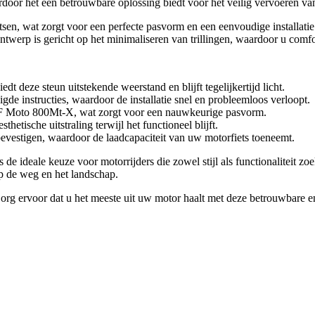
oor het een betrouwbare oplossing biedt voor het veilig vervoeren van
en, wat zorgt voor een perfecte pasvorm en een eenvoudige installati
werp is gericht op het minimaliseren van trillingen, waardoor u comfort
deze steun uitstekende weerstand en blijft tegelijkertijd licht.
de instructies, waardoor de installatie snel en probleemloos verloopt.
F Moto 800Mt-X, wat zorgt voor een nauwkeurige pasvorm.
etische uitstraling terwijl het functioneel blijft.
evestigen, waardoor de laadcapaciteit van uw motorfiets toeneemt.
 ideale keuze voor motorrijders die zowel stijl als functionaliteit zo
op de weg en het landschap.
. Zorg ervoor dat u het meeste uit uw motor haalt met deze betrouwbare