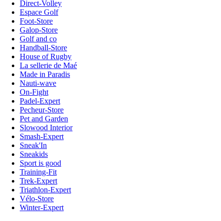
Direct-Volley
Espace Golf
Foot-Store
Galop-Store
Golf and co
Handball-Store
House of Rugby
La sellerie de Maé
Made in Paradis
Nauti-wave
On-Fight
Padel-Expert
Pecheur-Store
Pet and Garden
Slowood Interior
Smash-Expert
Sneak'In
Sneakids
Sport is good
Training-Fit
Trek-Expert
Triathlon-Expert
Vélo-Store
Winter-Expert