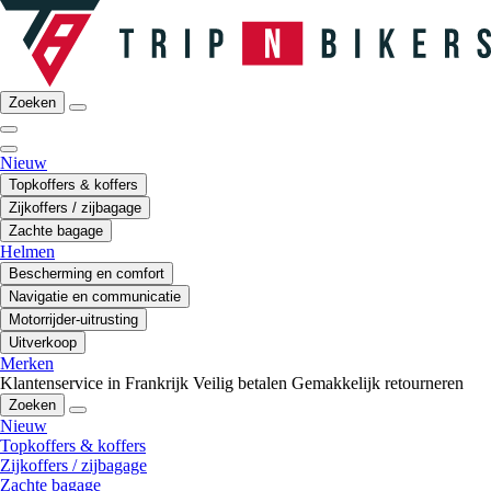
Zoeken
Nieuw
Topkoffers & koffers
Zijkoffers / zijbagage
Zachte bagage
Helmen
Bescherming en comfort
Navigatie en communicatie
Motorrijder-uitrusting
Uitverkoop
Merken
Klantenservice in Frankrijk
Veilig betalen
Gemakkelijk retourneren
Zoeken
Nieuw
Topkoffers & koffers
Zijkoffers / zijbagage
Zachte bagage