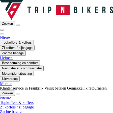
Zoeken
Nieuw
Topkoffers & koffers
Zijkoffers / zijbagage
Zachte bagage
Helmen
Bescherming en comfort
Navigatie en communicatie
Motorrijder-uitrusting
Uitverkoop
Merken
Klantenservice in Frankrijk
Veilig betalen
Gemakkelijk retourneren
Zoeken
Nieuw
Topkoffers & koffers
Zijkoffers / zijbagage
Zachte bagage