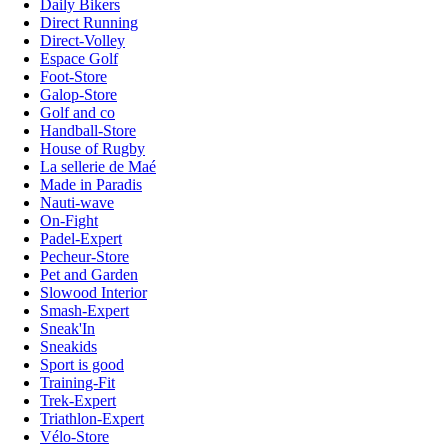
Daily Bikers
Direct Running
Direct-Volley
Espace Golf
Foot-Store
Galop-Store
Golf and co
Handball-Store
House of Rugby
La sellerie de Maé
Made in Paradis
Nauti-wave
On-Fight
Padel-Expert
Pecheur-Store
Pet and Garden
Slowood Interior
Smash-Expert
Sneak'In
Sneakids
Sport is good
Training-Fit
Trek-Expert
Triathlon-Expert
Vélo-Store